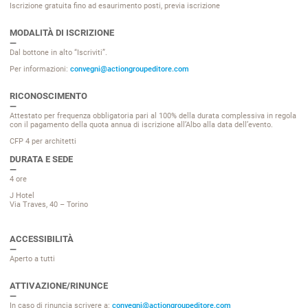
Iscrizione gratuita fino ad esaurimento posti, previa iscrizione
MODALITÀ DI ISCRIZIONE
Dal bottone in alto “Iscriviti”.
Per informazioni:
convegni@actiongroupeditore.com
RICONOSCIMENTO
Attestato per frequenza obbligatoria pari al 100% della durata complessiva in regola
con il pagamento della quota annua di iscrizione all’Albo alla data dell’evento.
CFP 4 per architetti
DURATA E SEDE
4 ore
J Hotel
Via Traves, 40 – Torino
ACCESSIBILITÀ
Aperto a tutti
ATTIVAZIONE/RINUNCE
In caso di rinuncia scrivere a:
convegni@actiongroupeditore.com