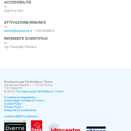
ACCESSIBILITÀ
Aperto a tutti
ATTIVAZIONE/RINUNCE
eventi@isolaursa.it
– 345 6020873
REFERENTE SCIENTIFICO
Ing. Pasquale D’Andria
Fondazione per l’architettura / Torino
Via Giovanni Giolitti, 1 — 10123 Torino
T 011546975
© 2018 /
Fondazione per l’architettura / Torino
Fondazione trasparente
>
Ordine degli Architetti di Torino
>
Cookie Policy
>
Privacy Policy
>
Designed by quattrolinee
I partner della Fondazione
>