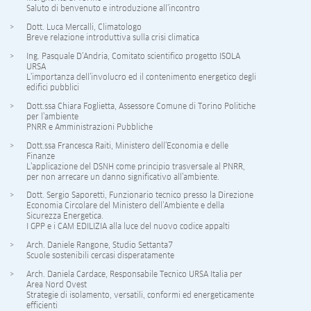
Saluto di benvenuto e introduzione all’incontro
Dott. Luca Mercalli, Climatologo
Breve relazione introduttiva sulla crisi climatica
Ing. Pasquale D’Andria, Comitato scientifico progetto ISOLA
URSA
L’importanza dell’involucro ed il contenimento energetico degli
edifici pubblici
Dott.ssa Chiara Foglietta, Assessore Comune di Torino Politiche
per l’ambiente
PNRR e Amministrazioni Pubbliche
Dott.ssa Francesca Raiti, Ministero dell’Economia e delle
Finanze
L’applicazione del DSNH come principio trasversale al PNRR,
per non arrecare un danno significativo all’ambiente.
Dott. Sergio Saporetti, Funzionario tecnico presso la Direzione
Economia Circolare del Ministero dell’Ambiente e della
Sicurezza Energetica.
I GPP e i CAM EDILIZIA alla luce del nuovo codice appalti
Arch. Daniele Rangone, Studio Settanta7
Scuole sostenibili cercasi disperatamente
Arch. Daniela Cardace, Responsabile Tecnico URSA Italia per
Area Nord Ovest
Strategie di isolamento, versatili, conformi ed energeticamente
efficienti