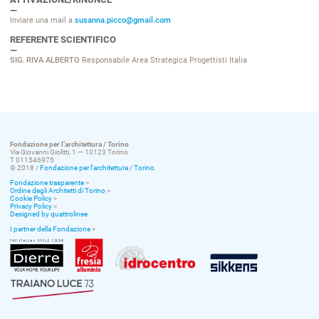
Inviare una mail a
susanna.picco@gmail.com
REFERENTE SCIENTIFICO
SIG. RIVA ALBERTO
Responsabile Area Strategica Progettisti Italia
Fondazione per l’architettura / Torino
Via Giovanni Giolitti, 1 — 10123 Torino
T 011546975
© 2018 /
Fondazione per l’architettura / Torino
Fondazione trasparente
>
Ordine degli Architetti di Torino
>
Cookie Policy
>
Privacy Policy
>
Designed by quattrolinee
I partner della Fondazione
>