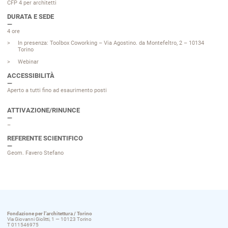
CFP 4 per architetti
DURATA E SEDE
4 ore
In presenza: Toolbox Coworking – Via Agostino. da Montefeltro, 2 – 10134
Torino
Webinar
ACCESSIBILITÀ
Aperto a tutti fino ad esaurimento posti
ATTIVAZIONE/RINUNCE
–
REFERENTE SCIENTIFICO
Geom. Favero Stefano
Fondazione per l’architettura / Torino
Via Giovanni Giolitti, 1 — 10123 Torino
T 011546975