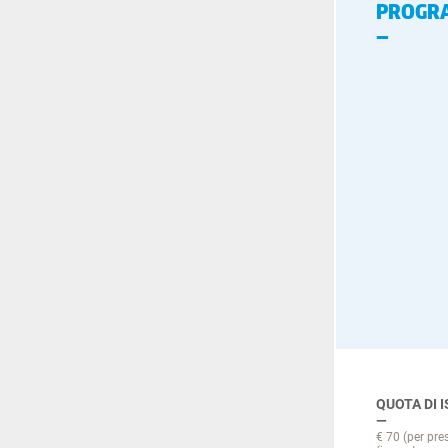
PROGR
QUOTA DI 
€ 70 (per pre