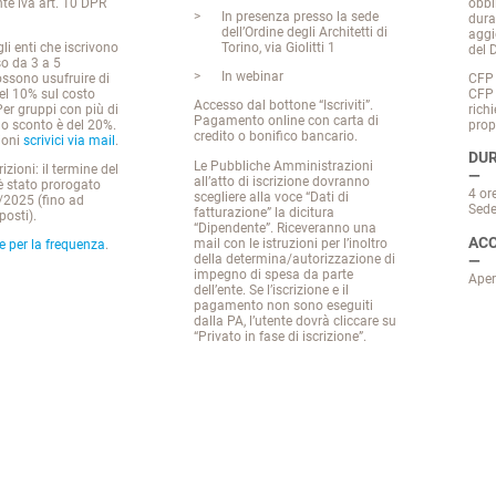
te iva art. 10 DPR
obbl
In presenza presso la sede
dura
dell’Ordine degli Architetti di
aggi
li enti che iscrivono
Torino, via Giolitti 1
del 
o da 3 a 5
In webinar
ssono usufruire di
CFP 
el 10% sul costo
CFP 
Accesso dal bottone “Iscriviti”.
Per gruppi con più di
rich
Pagamento online con carta di
lo sconto è del 20%.
prop
credito o bonifico bancario.
ioni
scrivici via mail
.
DUR
Le Pubbliche Amministrazioni
zioni: il termine del
all’atto di iscrizione dovranno
 stato prorogato
4 or
scegliere alla voce “Dati di
/2025 (fino ad
Sed
fatturazione” la dicitura
osti).
“Dipendente”. Riceveranno una
ACC
mail con le istruzioni per l’inoltro
e per la frequenza
.
della determina/autorizzazione di
impegno di spesa da parte
Aper
dell’ente. Se l’iscrizione e il
pagamento non sono eseguiti
dalla PA, l’utente dovrà cliccare su
“Privato in fase di iscrizione”.