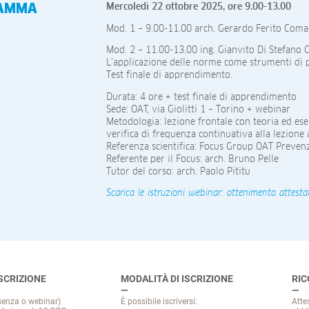
AMMA
Mercoledì 22 ottobre 2025, ore 9.00-13.00
Mod. 1 – 9.00-11.00 arch. Gerardo Ferito Coman
Mod. 2 – 11.00-13.00 ing. Gianvito Di Stefano 
L’applicazione delle norme come strumenti di pr
Test finale di apprendimento.
Durata: 4 ore + test finale di apprendimento
Sede: OAT, via Giolitti 1 – Torino + webinar
Metodologia: lezione frontale con teoria ed e
verifica di frequenza continuativa alla lezione
Referenza scientifica: Focus Group OAT Preven
Referente per il Focus: arch. Bruno Pelle
Tutor del corso: arch. Paolo Pititu
Scarica le istruzioni webinar: ottenimento attesta
ISCRIZIONE
MODALITÀ DI ISCRIZIONE
RI
senza o webinar)
È possibile iscriversi:
Atte