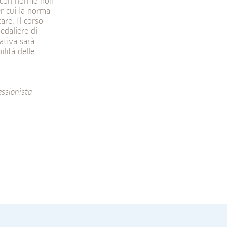
a con norme non
er cui la norma
are. Il corso
edaliere di
mativa sarà
ilità delle
essionista