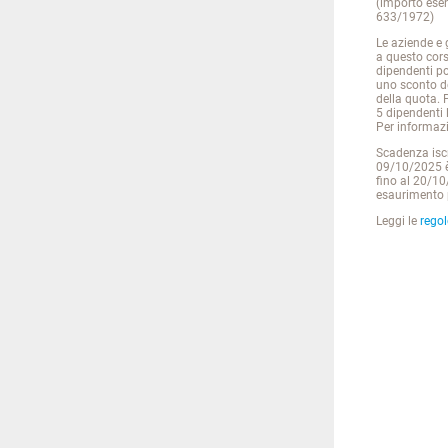
(importo esen
633/1972)
Le aziende e g
a questo cors
dipendenti po
uno sconto d
della quota. 
5 dipendenti 
Per informaz
Scadenza iscri
09/10/2025 è
fino al 20/10
esaurimento p
Leggi le
regol