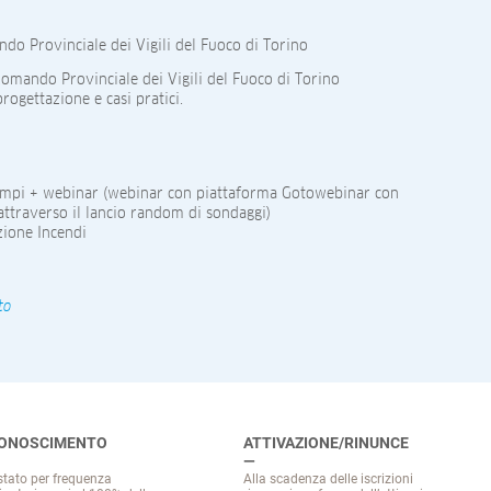
do Provinciale dei Vigili del Fuoco di Torino
Comando Provinciale dei Vigili del Fuoco di Torino
ogettazione e casi pratici.
sempi + webinar (webinar con piattaforma Gotowebinar con
 attraverso il lancio random di sondaggi)
zione Incendi
to
CONOSCIMENTO
ATTIVAZIONE/RINUNCE
stato per frequenza
Alla scadenza delle iscrizioni