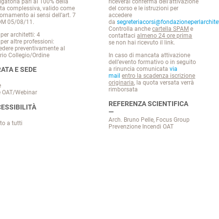
igatoria pari al 100% della
riceverai conferma dell’attivazione
ta complessiva,
valido come
del corso e le istruzioni per
ornamento ai sensi dell’art. 7
accedere
DM 05/08/11.
da
segreteriacorsi@fondazioneperlarchitet
Controlla anche
cartella SPAM
e
per architetti: 4
contattaci
almeno 24 ore prima
per altre professioni:
se non hai ricevuto il link.
iedere preventivamente al
rio Collegio/Ordine
In caso di mancata attivazione
dell’evento formativo o in seguito
a rinuncia comunicata
via
ATA E SEDE
mail
entro la scadenza iscrizione
originaria
, la quota versata verrà
e
rimborsata
e OAT/Webinar
REFERENZA SCIENTIFICA
ESSIBILITÀ
Arch. Bruno Pelle, Focus Group
to a tutti
Prevenzione Incendi OAT