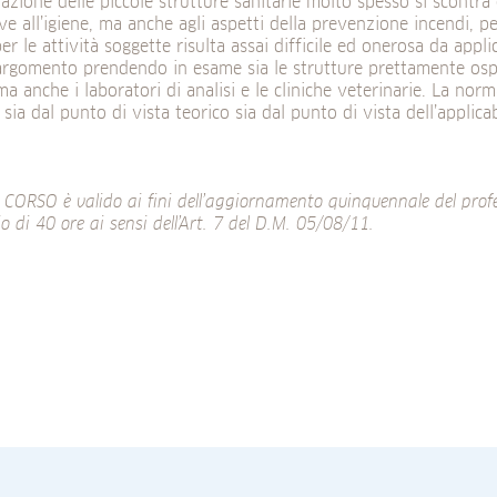
azione delle piccole strutture sanitarie molto spesso si scontr
ive all’igiene, ma anche agli aspetti della prevenzione incendi, p
per le attività soggette risulta assai difficile ed onerosa da applic
’argomento prendendo in esame sia le strutture prettamente osp
ma anche i laboratori di analisi e le cliniche veterinarie. La nor
 sia dal punto di vista teorico sia dal punto di vista dell’applicab
e CORSO è valido ai fini dell’aggiornamento quinquennale del prof
o di 40 ore ai sensi dell’Art. 7 del D.M. 05/08/11.