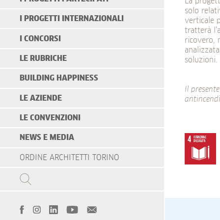
La progett
solo relat
I PROGETTI INTERNAZIONALI
verticale 
tratterà l
I CONCORSI
ricovero, 
analizzata
LE RUBRICHE
soluzioni.
BUILDING HAPPINESS
Il present
LE AZIENDE
antincendi
LE CONVENZIONI
NEWS E MEDIA
ORDINE ARCHITETTI TORINO