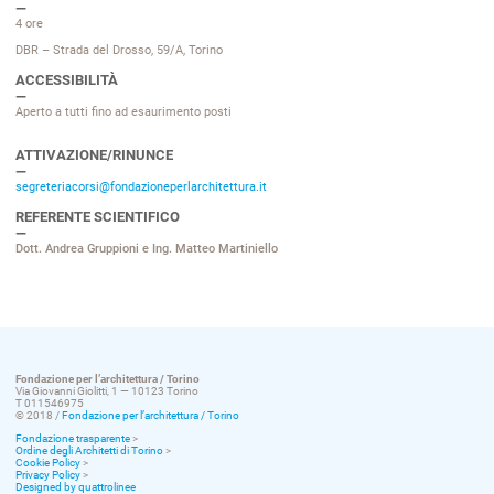
4 ore
DBR – Strada del Drosso, 59/A, Torino
ACCESSIBILITÀ
Aperto a tutti fino ad esaurimento posti
ATTIVAZIONE/RINUNCE
segreteriacorsi@fondazioneperlarchitettura.it
REFERENTE SCIENTIFICO
Dott. Andrea Gruppioni e Ing. Matteo Martiniello
Fondazione per l’architettura / Torino
Via Giovanni Giolitti, 1 — 10123 Torino
T 011546975
© 2018 /
Fondazione per l’architettura / Torino
Fondazione trasparente
>
Ordine degli Architetti di Torino
>
Cookie Policy
>
Privacy Policy
>
Designed by quattrolinee