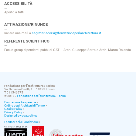
ACCESSIBILITÀ
Aperto a tutti
ATTIVAZIONE/RINUNCE
Inviare una mail a
segreteriacorsi@fondazioneperlarchitettura.it
REFERENTE SCIENTIFICO
Focus group dipendenti pubblici OAT – Arch. Giuseppe Serra e Arch. Marco Rolando
Fondazione per l’architettura / Torino
Via Giovanni Giolitti, 1 — 10123 Torino
T 011546975
© 2018 /
Fondazione per l’architettura / Torino
Fondazione trasparente
>
Ordine degli Architetti di Torino
>
Cookie Policy
>
Privacy Policy
>
Designed by quattrolinee
I partner della Fondazione
>