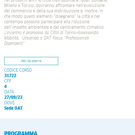
nei prossimi anni le città metropolitane, quali Bologna,
Milano e Torino, dovranno affrontare nell’evoluzione
del commercio e della sua distribuzione e, inoltre, in
che modo questi elementi “disegnano” la città e nel
contempo possono partecipare alla riduzione
dell’impatto ambientale e del cambiamento climatico.
L’incontro è promosso da Città di Torino-Assessorato
Mobilità, Urbanlab e OAT Focus “Professionisti
Dipendenti”
Attività esterna
CODICE CORSO
31722
CFP
4
DATA
27/09/23
DOVE
Sede OAT
PROGRAMMA