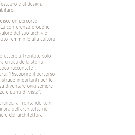
restauro e al design,
abitare.
ruisce un percorso
. La conferenza propone
valore del suo archivio
uto femminile alla cultura
uò essere affrontato solo
critica della storia
 poco raccontate”,
ra. “Riscoprire il percorso
o strade importanti per le
ssa diventare oggi sempre
ze e punti di vista”.
poranee, affrontando temi
gura dell’architetta nel
ere dell’architettura.