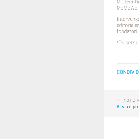
Modera l’
MoMoWo –
Interven
editoriali
fondatori
L’incontro 
CONDIVID
NOTIZI
Al via il p