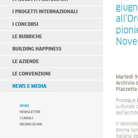
giugn
I PROGETTI INTERNAZIONALI
all’O
I CONCORSI
pioni
LE RUBRICHE
Nove
BUILDING HAPPINESS
LE AZIENDE
LE CONVENZIONI
Martedì 9
Archivio 
NEWS E MEDIA
Piazzetta 
Prosegue
NEWS
culturale 
NEWSLETTER
dell’archi
I CANALI
Il second
DICONO DI NOI
donna iscri
italiana d