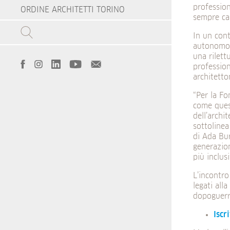
profession
ORDINE ARCHITETTI TORINO
sempre car
In un con
autonomo 
una rilett
profession
architetton
“Per la Fo
come quest
dell’archi
sottoline
di Ada Bur
generazio
più inclus
L’incontro
legati all
dopoguerra
Iscr