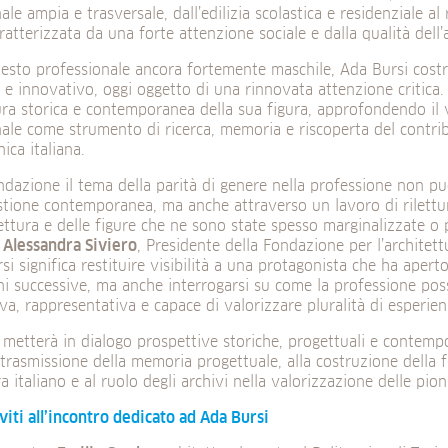
ale ampia e trasversale, dall’edilizia scolastica e residenziale al 
atterizzata da una forte attenzione sociale e dalla qualità dell’
testo professionale ancora fortemente maschile, Ada Bursi cost
e innovativo, oggi oggetto di una rinnovata attenzione critica
ura storica e contemporanea della sua figura, approfondendo il 
ale come strumento di ricerca, memoria e riscoperta del contrib
ica italiana.
ndazione il tema della parità di genere nella professione non p
ione contemporanea, ma anche attraverso un lavoro di rilettura 
tettura e delle figure che ne sono state spesso marginalizzate o
a
Alessandra Siviero
, Presidente della Fondazione per l’architettu
si significa restituire visibilità a una protagonista che ha apert
ni successive, ma anche interrogarsi su come la professione po
iva, rappresentativa e capace di valorizzare pluralità di esperien
 metterà in dialogo prospettive storiche, progettuali e contem
a trasmissione della memoria progettuale, alla costruzione della fi
 italiano e al ruolo degli archivi nella valorizzazione delle pioni
iviti all’incontro dedicato ad Ada Bursi