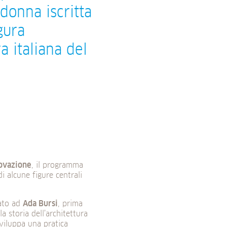
donna iscritta
gura
ra italiana del
novazione
, il programma
di alcune figure centrali
cato ad
Ada Bursi
, prima
la storia dell’architettura
sviluppa una pratica