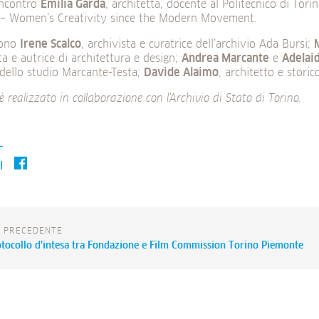
incontro
Emilia Garda
, architetta, docente al Politecnico di Tori
 Women’s Creativity since the Modern Movement.
gono
Irene Scalco
, archivista e curatrice dell’archivio Ada Bursi;
M
sta e autrice di architettura e design;
Andrea Marcante
e
Adelai
 dello studio Marcante-Testa;
Davide Alaimo
, architetto e storic
è realizzato in collaborazione con l’Archivio di Stato di Torino.
I
A PRECEDENTE
rotocollo d’intesa tra Fondazione e Film Commission Torino Piemonte