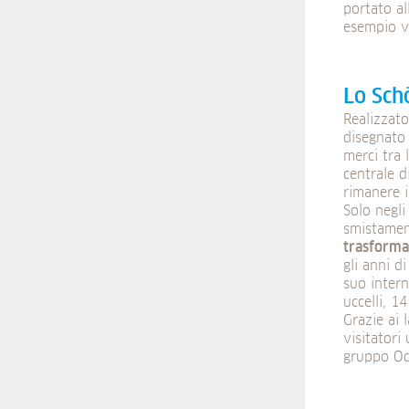
portato al
esempio v
Lo Sch
Realizzato
disegnato 
merci tra 
centrale d
rimanere i
Solo negli
smistament
trasforma
gli anni d
suo intern
uccelli, 1
Grazie ai 
visitatori
gruppo Od