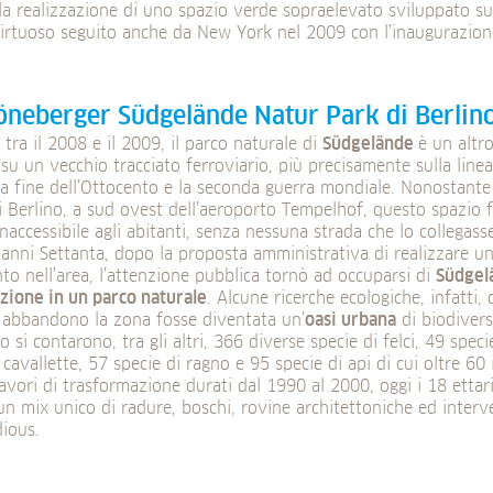
la realizzazione di uno spazio verde sopraelevato sviluppato s
irtuoso seguito anche da New York nel 2009 con l’inaugurazione
öneberger Südgelände Natur Park di Berlin
 tra il 2008 e il 2009, il parco naturale di
Südgelände
è un altr
su un vecchio tracciato ferroviario, più precisamente sulla linea 
la fine dell’Ottocento e la seconda guerra mondiale. Nonostante
i Berlino, a sud ovest dell’aeroporto Tempelhof, questo spazio 
naccessibile agli abitanti, senza nessuna strada che lo collegasse 
 anni Settanta, dopo la proposta amministrativa di realizzare un
o nell’area, l’attenzione pubblica tornò ad occuparsi di
Südge
zione in un parco naturale
. Alcune ricerche ecologiche, infatti
i abbandono la zona fosse diventata un’
oasi urbana
di biodivers
o si contarono, tra gli altri, 366 diverse specie di felci, 49 speci
4 cavallette, 57 specie di ragno e 95 specie di api di cui oltre 60 
lavori di trasformazione durati dal 1990 al 2000, oggi i 18 ettar
 un mix unico di radure, boschi, rovine architettoniche ed interven
ious.