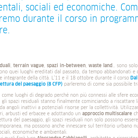
ntali, sociali ed economiche. Co
remo durante il corso in programm
re.
duali
,
terrain
vague
,
spazi
in-between
,
waste
land
… sono solo
cono quei luoghi ereditati dal passato, da tempo abbandonati e
e integrante della città. L’11 e il 18 ottobre durante il corso
Dal
tettura del paesaggio (8 CFP)
parleremo di come sia possibile tr
i come luoghi di degrado perché non più connessi alle sfere ec
à, gli spazi residuali stanno finalmente cominciando a riscattare
a angoli inattivi a potenziali risorse per la collettività. Utiliz
ri, arbusti ed erbacee e adottando un
approccio multiscalare
ch
tettura del paesaggio, gli spazi residuali non solo possono essere r
emporanea, ma possono anche innescare sul territorio urbano n
sociali, economiche e ambientali.