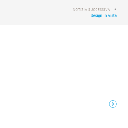
NOTIZIA SUCCESSIVA
Design in vista
ndazione
>