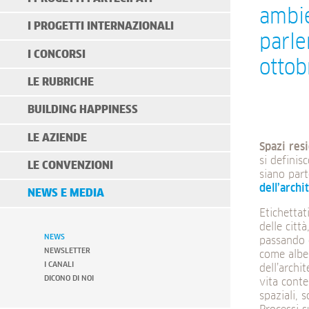
ambie
I PROGETTI INTERNAZIONALI
parle
I CONCORSI
ottob
LE RUBRICHE
BUILDING HAPPINESS
LE AZIENDE
Spazi
resi
si definis
LE CONVENZIONI
siano part
dell’archi
NEWS E MEDIA
Etichettat
delle citt
NEWS
passando d
NEWSLETTER
come albe
I CANALI
dell’archi
DICONO DI NOI
vita cont
spaziali, 