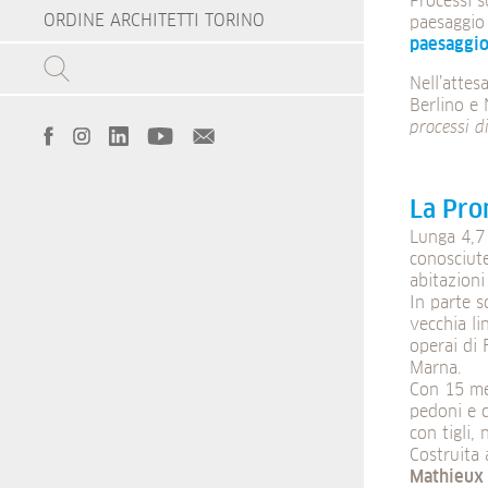
Processi s
ORDINE ARCHITETTI TORINO
paesaggio 
paesaggio
Nell’attes
Berlino e
processi d
La Pro
Lunga 4,7 
conosciute
abitazioni
In parte s
vecchia li
operai di 
Marna.
Con 15 met
pedoni e c
con tigli, 
Costruita 
Mathieux