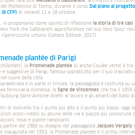
ui quali farà luce
Alessandro Gabbianelli
, architetto e ricercato
del Politecnico di Torino, durante il corso
Dal piano al progetto
 (8 CFP)
di venerdì 11 e 18 ottobre.
a, vi proponiamo come spunto di riflessione
la storia di tre casi
 New York che Gabbianelli approfondisce nel suo libro
Spazi resi
i rigenerazione urbana
(Goteco Editore, 2017).
menade plantée di Parigi
chilometri, la
Promenade plantée
(o anche Coulée verte) è tra 
 e suggestive di Parigi, famosa soprattutto per il suo tracciato
 nel cuore della città.
opraelevata e in parte in trincea, la passeggiata è costruita su 
nea ferroviaria dismessa, la
ligne de Vincennes
, che tra il 1959 
Faubourg Saint-Antoine diretti al lavoro e gli amanti del ballo dir
ri di dislivello tra il punto più alto e il punto più basso, oggi l
iclisti scorci inediti su alcune delle vie e piazze più conosciute d
noccioli, rosai e piante rampicanti.
a partire dal 1988 su disegno del paesaggista
Jacques Vergely
e
e inaugurata nel 1993, la Promenade plantée è il primo interven