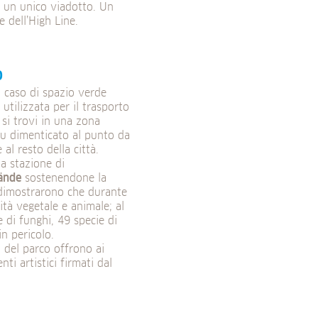
u un unico viadotto. Un
 dell’High Line.
o
o caso di spazio verde
utilizzata per il trasporto
 si trovi in una zona
fu dimenticato al punto da
al resto della città.
a stazione di
lände
sostenendone la
, dimostrarono che durante
ità vegetale e animale; al
e di funghi, 49 specie di
in pericolo.
i del parco offrono ai
ti artistici firmati dal