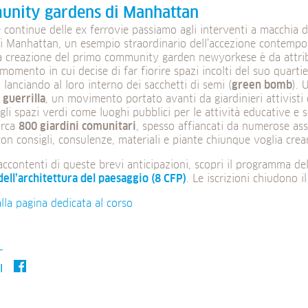
unity gardens di Manhattan
e continue delle ex ferrovie passiamo agli interventi a macchia 
i Manhattan, un esempio straordinario dell’accezione contempor
a creazione del primo community garden newyorkese è da attri
momento in cui decise di far fiorire spazi incolti del suo quartie
, lanciando al loro interno dei sacchetti di semi (
green bomb
). 
 guerrilla
, un movimento portato avanti da giardinieri attivisti 
gli spazi verdi come luoghi pubblici per le attività educative e s
irca
800 giardini comunitari
, spesso affiancati da numerose ass
con consigli, consulenze, materiali e piante chiunque voglia crea
accontenti di queste brevi anticipazioni, scopri il programma de
ell’architettura del paesaggio (8 CFP)
. Le iscrizioni chiudono i
alla pagina dedicata al corso
I