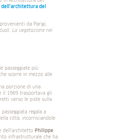
re in Architettura del
 dell’architettura del
provenienti da Parigi,
duali. La vegetazione nei
le passeggiate più
 che scorre in mezzo alle
una porzione di una
e il 1969 trasportava gli
etti verso le piste sulla
a passeggiata regala a
ella città, incorniciandole
 dell’architetto
Philippe
to infrastrutturale che ha