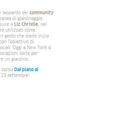
di leopardo dei
community
anea di giardinaggio
buire a
Liz Christie
, nel
re utilizzati come
Un gesto che diede inizio
con l’obiettivo di
ociali. Oggi a New York si
ociazioni sorte per
re un giardino.
l corso
Dal piano al
l 23 settembre!