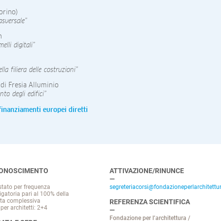
orino)
asversale”
n
elli digitali”
la filiera delle costruzioni”
di Fresia Alluminio
to degli edifici”
 finanziamenti europei diretti
CONOSCIMENTO
ATTIVAZIONE/RINUNCE
stato per frequenza
segreteriacorsi@fondazioneperlarchitettur
igatoria pari al 100% della
ta complessiva
REFERENZA SCIENTIFICA
per architetti: 2+4
Fondazione per l’architettura /