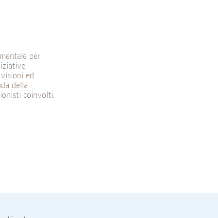
amentale per
iziative
visioni ed
ida della
onisti coinvolti.