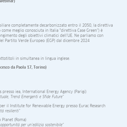
 webinar)
iliare completamente decarbonizzato entro il 2050, la direttiva
o come meglio conosciuta in Italia “direttiva Case Green”) è
iungimento degli obiettivi climatici dell’UE. Ne parliamo con
 del Partito Verde Europeo (EGP) dal dicembre 2024
totitoli in simultanea in lingua inglese.
ncesco da Paola 17, Torino)
s presso iea, International Energy Agency (Parigi)
ttuale, Trend Emergenti e Sfide Future”
er il Institute for Renewable Energy presso Eurac Research
tà resilienti”
n Planet (Roma)
 opportunità per un’edilizia sostenibile”