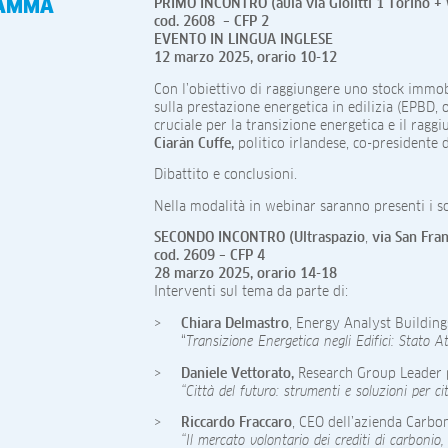
AMMA
PRIMO INCONTRO (aula via Giolitti 1 Torino +
cod. 2608 – CFP 2
EVENTO IN LINGUA INGLESE
12 marzo 2025, orario 10-12
Con l’obiettivo di raggiungere uno stock immob
sulla prestazione energetica in edilizia (EPBD, 
cruciale per la transizione energetica e il ragg
Ciarán Cuffe,
politico irlandese, co-presidente
Dibattito e conclusioni.
Nella modalità in webinar saranno presenti i sot
SECONDO INCONTRO (Ultraspazio
,
via San Fra
cod. 2609 – CFP 4
28 marzo 2025, orario 14-18
Interventi sul tema da parte di:
Chiara Delmastro
, Energy Analyst Building
“
Transizione Energetica negli Edifici: Stato A
Daniele Vettorato,
Research Group Leader p
“Città del futuro: strumenti e soluzioni per cit
Riccardo Fraccaro
, CEO dell’azienda Carbo
“Il mercato volontario dei crediti di carbonio,