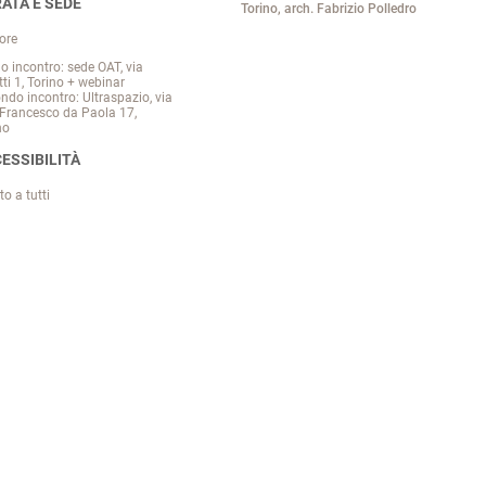
ATA E SEDE
Torino, arch. Fabrizio Polledro
ore
o incontro: sede OAT, via
tti 1, Torino
+ webinar
ndo incontro: Ultraspazio, via
Francesco da Paola 17,
no
ESSIBILITÀ
to a tutti