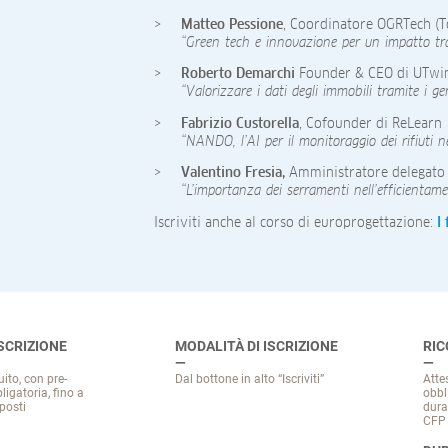
Matteo Pessione
, Coordinatore OGRTech (T
“Green tech e innovazione per un impatto tr
Roberto Demarchi
Founder & CEO di UTwi
“Valorizzare i dati degli immobili tramite i gem
Fabrizio Custorella
, Cofounder di ReLearn
“NANDO, l’AI per il monitoraggio dei rifiuti nel
Valentino Fresia,
Amministratore delegato 
“L’importanza dei serramenti nell’efficientamen
Iscriviti anche al corso di europrogettazione:
I
ISCRIZIONE
MODALITÀ DI ISCRIZIONE
RI
ito, con pre-
Dal bottone in alto “Iscriviti”
Atte
ligatoria, fino a
obbl
posti
dura
CFP 