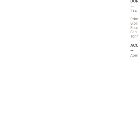
DUR
2+4 
Prim
Gioli
Seco
San 
Tori
ACC
Aper