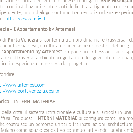
ificazione storica del centro milanese. Il progetto
5VIE Headquar
tto, con installazioni e interventi dedicati a artigianato contem
dipendente, in un dialogo continuo tra memoria urbana e sperim
iù:
https://www.5vie.it
ezia – L’Appartamento by Artemest
o di
Porta Venezia
si conferma tra i più dinamici e trasversali 
che intreccia design, cultura e dimensione domestica del proget
,
L’Appartamento by Artemest
propone una riflessione sullo spa
aneo attraverso ambienti progettati da designer internazionali
nico in esperienza immersiva del progetto.
fondire:
s://www.artemest.com
s://www.portavenezia.design
orico – INTERNI MATERIAE
 della città, il sistema istituzionale e culturale si articola in una
iffusi. Tra questi,
INTERNI MATERIAE
si configura come una mos
che costruisce un percorso unitario tra installazioni, architettura
 Milano come spazio espositivo continuo, attivando luoghi simbol