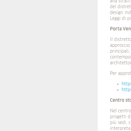
alla strat
del distre
design in
Leggi di p
Porta Ven
Il distrett
approccio 
principali
contempor
architetto
Per appro
http
http
Centro st
Nel centro
progetti d
più sedi, 
interpreta