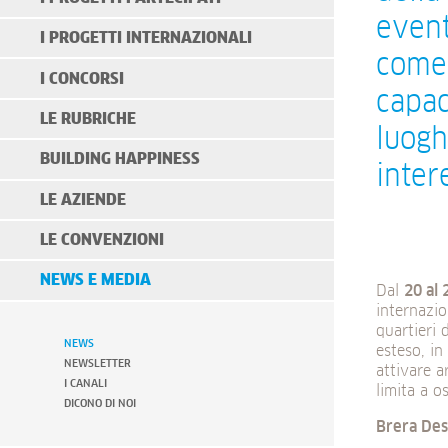
event
I PROGETTI INTERNAZIONALI
come 
I CONCORSI
capac
LE RUBRICHE
luogh
BUILDING HAPPINESS
inter
LE AZIENDE
LE CONVENZIONI
NEWS E MEDIA
Dal
20 al 
internazi
quartieri 
NEWS
esteso, in
NEWSLETTER
attivare a
I CANALI
limita a o
DICONO DI NOI
Brera Desi