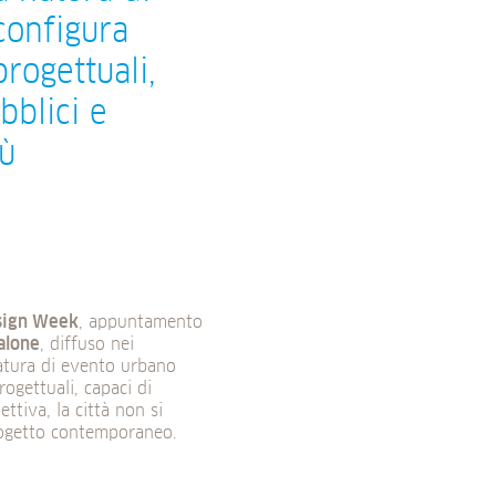
 configura
progettuali,
bblici e
iù
sign Week
, appuntamento
alone
, diffuso nei
natura di evento urbano
rogettuali, capaci di
ettiva, la città non si
progetto contemporaneo.