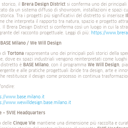
 storico, il
Brera Design District
si conferma uno dei principali 
zato da un sistema diffuso di showroom, installazioni e spazi cu
 storica. Tra i progetti più significativi del distretto si inserisce
I
one che interpreta il rapporto tra natura, spazio e progetto att
 Il Brera Design District si conferma così un luogo in cui la str
grante del racconto progettuale. Leggi di più:
https://www.brerad
 BASE Milano / We Will Design
o di
Tortona
rappresenta uno dei principali poli storici della sp
e, dove ex spazi industriali vengono reinterpretati come luoghi
 distretto è
BASE Milano
, con il programma
We Will Design
, pi
ergente e alle pratiche progettuali ibride tra design, arte e inn
he restituisce il design come processo in continua trasformazio
fondire:
s://www.base.milano.it
s://www.wewilldesign.base.milano.it
e – 5VIE Headquarters
to delle
Cinque Vie
mantiene una dimensione più raccolta e curat