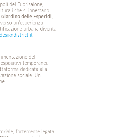
poli del Fuorisalone,
lturali che si innestano
l Giardino delle Esperidi
,
raverso un’esperienza
atificazione urbana diventa
esigndistrict.it
erimentazione del
 espositivi temporanei.
attaforma dedicata alla
ovazione sociale. Un
ne.
oriale, fortemente legata