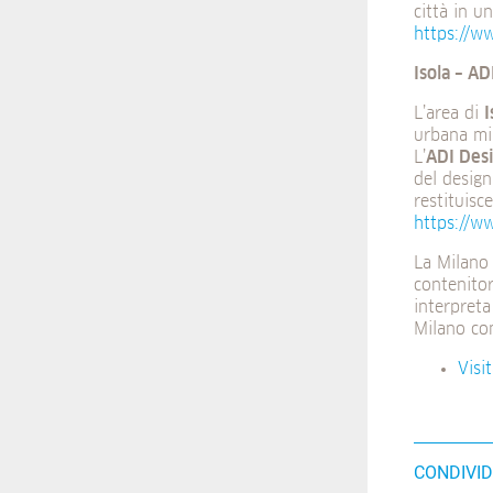
città in u
https://w
Isola – A
L’area di
I
urbana mil
L’
ADI Des
del design
restituisc
https://w
La Milano
contenitor
interpreta
Milano co
Visi
CONDIVID