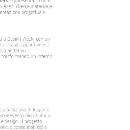
ters
rappresenta il cuore
poraneo, ricerca materica e
entazione progettuale.
della Design Week, con un
to. Tra gli appuntamenti
zio abitativo
, trasformando un interno
 costellazione di luoghi e
tra-evento distribuita in
 e design. Il progetto
ici e consolidati della