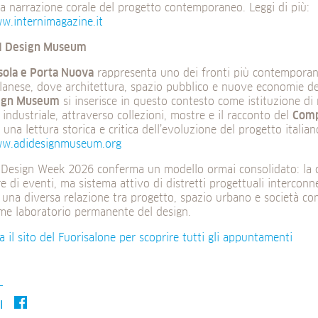
na narrazione corale del progetto contemporaneo. Leggi di più:
ww.internimagazine.it
DI Design Museum
sola e Porta Nuova
rappresenta uno dei fronti più contemporan
anese, dove architettura, spazio pubblico e nuove economie del
ign Museum
si inserisce in questo contesto come istituzione di 
 industriale, attraverso collezioni, mostre e il racconto del
Comp
e una lettura storica e critica dell’evoluzione del progetto italian
ww.adidesignmuseum.org
 Design Week 2026 conferma un modello ormai consolidato: la c
e di eventi, ma sistema attivo di distretti progettuali interconn
 una diversa relazione tra progetto, spazio urbano e società c
me laboratorio permanente del design.
ta il sito del Fuorisalone per scoprire tutti gli appuntamenti
I