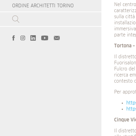
Nel centro
ORDINE ARCHITETTI TORINO
caratteriz
sulla città
installazi
immersiva.
parte inte
Tortona –
Il distrett
Fuorisalon
Fulcro del
ricerca em
contesto c
Per appro
http
http
Cinque Vi
Il distret