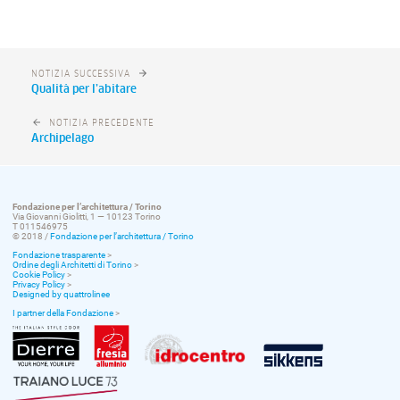
NOTIZIA SUCCESSIVA
Qualità per l’abitare
NOTIZIA PRECEDENTE
Archipelago
Fondazione per l’architettura / Torino
Via Giovanni Giolitti, 1 — 10123 Torino
T 011546975
© 2018 /
Fondazione per l’architettura / Torino
Fondazione trasparente
>
Ordine degli Architetti di Torino
>
Cookie Policy
>
Privacy Policy
>
Designed by quattrolinee
I partner della Fondazione
>