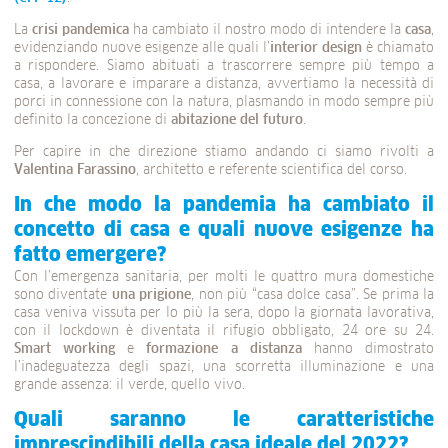
La
crisi pandemica
ha cambiato il nostro modo di intendere la
casa
,
evidenziando nuove esigenze alle quali l’
interior design
è chiamato
a rispondere. Siamo abituati a trascorrere sempre più tempo a
casa, a lavorare e imparare a distanza, avvertiamo la necessità di
porci in connessione con la natura, plasmando in modo sempre più
definito la concezione di
abitazione del futuro
.
Per capire in che direzione stiamo andando ci siamo rivolti a
Valentina Farassino
, architetto e referente scientifica del corso.
In che modo la pandemia ha cambiato il
concetto di casa e quali nuove esigenze ha
fatto emergere?
Con l’emergenza sanitaria, per molti le quattro mura domestiche
sono diventate
una prigione
, non più “casa dolce casa”. Se prima la
casa veniva vissuta per lo più la sera, dopo la giornata lavorativa,
con il lockdown è diventata il rifugio obbligato, 24 ore su 24.
Smart working
e
formazione a distanza
hanno dimostrato
l’inadeguatezza degli spazi, una scorretta illuminazione e una
grande assenza: il verde, quello vivo.
Quali saranno le caratteristiche
imprescindibili della casa ideale del 2022?