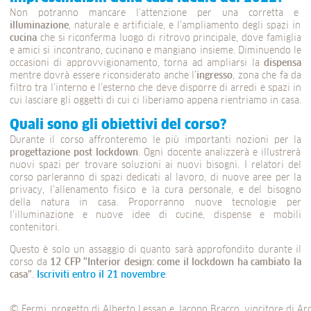
Non potranno mancare l’attenzione per una corretta e
illuminazione
, naturale e artificiale, e l’ampliamento degli spazi in
cucina
che si riconferma luogo di ritrovo principale, dove famiglia
e amici si incontrano, cucinano e mangiano insieme. Diminuendo le
occasioni di approvvigionamento, torna ad ampliarsi la
dispensa
mentre dovrà essere riconsiderato anche l’
ingresso
, zona che fa da
filtro tra l’interno e l’esterno che deve disporre di arredi e spazi in
cui lasciare gli oggetti di cui ci liberiamo appena rientriamo in casa.
Quali sono gli obiettivi del corso?
Durante il corso affronteremo le più importanti nozioni per la
progettazione post lockdown
. Ogni docente analizzerà e illustrerà
nuovi spazi per trovare soluzioni ai nuovi bisogni. I relatori del
corso parleranno di spazi dedicati al lavoro, di nuove aree per la
privacy, l’allenamento fisico e la cura personale, e del bisogno
della natura in casa. Proporranno nuove tecnologie per
l’illuminazione e nuove idee di cucine, dispense e mobili
contenitori.
Questo è solo un assaggio di quanto sarà approfondito durante il
corso da
12 CFP “Interior design: come il lockdown ha cambiato la
casa”
.
Iscriviti entro il 21 novembre
.
© Fermi, progetto di Alberto Lessan e Jacopo Bracco, vincitore di Ar