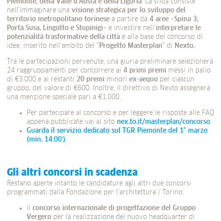
Piemonte, della Valle d’Aosta e della Liguria
. La sfida consiste
nell’immaginare una
visione strategica per lo sviluppo del
territorio metropolitano torinese
a partire da
4 aree
–
Spina 3,
Porta Susa, Lingotto e Stupinigi
– e investire nell’
interpretare le
potenzialità trasformative della città
è alla base del concorso di
idee, inserito nell’ambito del “
Progetto Masterplan
” di
Nexto.
Tra le partecipazioni pervenute, una giuria preliminare selezionerà
24 raggruppamenti per concorrere ai
4 primi premi
messi in palio
di €3.000 e ai restanti
20 premi
minori
ex-aequo
per ciascun
gruppo, del valore di €600. Inoltre, il direttivo di Nexto assegnerà
una menzione speciale pari a €1.000.
Per partecipare al concorso e per leggere le risposte alle FAQ
appena pubblicate vai al sito
nex.to.it/masterplan/concorso
Guarda il servizio dedicato sul TGR Piemonte del 1° marzo
(min. 14:00′)
Gli altri concorsi in scadenza
Restano aperte intanto le candidature agli altri due concorsi
programmati dalla Fondazione per l’architettura / Torino:
il
concorso internazionale di progettazione del Gruppo
Vergero
per la realizzazione del nuovo headquarter di