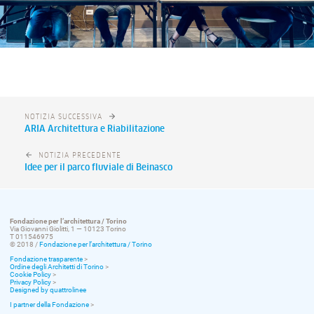
NOTIZIA SUCCESSIVA
ARIA Architettura e Riabilitazione
NOTIZIA PRECEDENTE
Idee per il parco fluviale di Beinasco
Fondazione per l’architettura / Torino
Via Giovanni Giolitti, 1 — 10123 Torino
T 011546975
© 2018 /
Fondazione per l’architettura / Torino
Fondazione trasparente
>
Ordine degli Architetti di Torino
>
Cookie Policy
>
Privacy Policy
>
Designed by quattrolinee
I partner della Fondazione
>