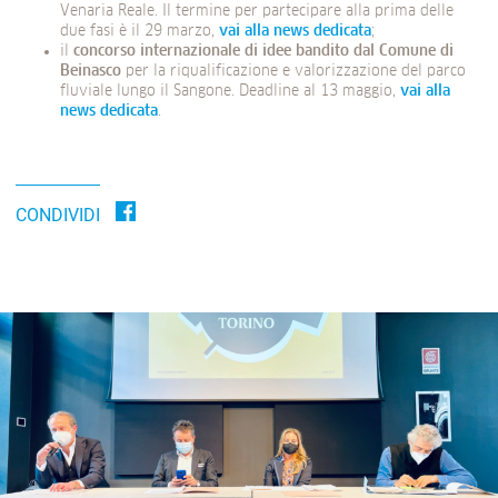
Venaria Reale. Il termine per partecipare alla prima delle
due fasi è il 29 marzo,
vai alla news dedicata
;
il
concorso internazionale di idee bandito dal Comune di
Beinasco
per la riqualificazione e valorizzazione del parco
fluviale lungo il Sangone. Deadline al 13 maggio,
vai alla
news dedicata
.
CONDIVIDI