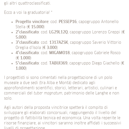
gli altri quattroclassificati.
Ecco a voi la graduatoria! *
Progetto vincitore
: cod.
PESSEP16
, capogruppo Antonello
Stella (
€ 15.000
)
2°classificato
: cod.
LG29L12Q
, capogruppo Lorenzo Greppi (
€
5.000
)
3°classificato
: cod.
1317AZSK
, capogruppo Saverio Vittorio
Oreglia d’Isola (
€ 3.000
)
4°classificato
: cod.
MIGAMO18
, capogruppo Gabriele Rosco
(
€ 1.000
)
5°classificato
: cod.
TABUI369
, capogruppo Diego Giachello (
€
1.000
)
I progettisti si sono cimentati nella progettazione di un polo
museale a due sedi (tra Alba e Montà) dedicato agli
approfondimenti scientifici, storici, letterari, artistici, culinari e
commerciali del
tuber magnatum
, patrimonio delle Langhe e non
solo.
Agli autori della proposta vincitrice spetterà il compito di
sviluppare gli elaborati concorsuali, raggiungendo il livello del
progetto di fattibilità tecnica ed economica. Una volta reperite le
risorse finanziare, ai vincitori saranno inoltre affidati i successivi
livelli di progettazione.