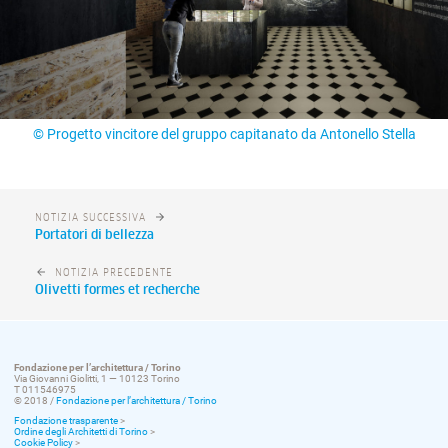
onello Stella
© Progetto vincitore del gruppo capitanato da Ant
NOTIZIA SUCCESSIVA
Portatori di bellezza
NOTIZIA PRECEDENTE
Olivetti formes et recherche
Fondazione per l’architettura / Torino
Via Giovanni Giolitti, 1 — 10123 Torino
T 011546975
© 2018 /
Fondazione per l’architettura / Torino
Fondazione trasparente
>
Ordine degli Architetti di Torino
>
Cookie Policy
>