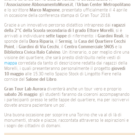
l’
Associazione AbbonamentoMusei.it
, l’
Urban Center Metropolitano
e lo scrittore
Marco Magnone
, presentato ufficialmente il 4 aprile
in occasione della conferenza stampa di Gran Tour 2018.
Grazie a un innovativo percorso didattico intrapreso dai
ragazzi
della 2^C della Scuola secondaria di I grado Ettore Morelli
, si è
arrivati a individuare
sette tappe
di rifermento: i
Giardini Reali
, le
sponde della
Dora Riparia
, il
Sermig
, la
Casa del Quartiere Cecchi
Point
, i
Giardini di Via Cecchi
, il
Centro Commerciale SNOS
e la
Biblioteca Civica Italo Calvino
. Un itinerario, o per meglio dire una
visione del quartiere, che sarà presto distribuito nelle vesti di
mappa
corredata da tanto di descrizione redatta dai ragazzi della
Morelli, i quali presenteranno personalmente il progetto
giovedì
10 maggio
alle 15.30 nello Spazio Stock di Lingotto Fiere nella
cornice del
Salone del Libro
.
Gran Tour Lab Aurora
diventerà anche un tour vero e proprio
sabato 26 maggio
: gli studenti faranno da ciceroni accompagnando
i partecipanti presso le sette tappe del quartiere, ma per iscrivervi
dovete ancora pazientare un po’.
Una buona occasione per scoprire una Torino che va al di là di
monumenti, strade e piazze, raccontata attraverso le aspirazioni e
i sogni dei cittadini di domani.