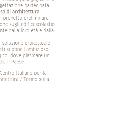
gettazione partecipata.
so di architettura
un progetto preliminare
e sugli edifici scolastici,
te dalla loro età e dalla
a soluzione progettuale
fatti si pone l’ambizioso
ogico, dove plasmare un
to il Paese.
entro Italiano per la
itettura / Torino sulla