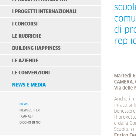
scuol
I PROGETTI INTERNAZIONALI
comun
I CONCORSI
di pr
LE RUBRICHE
replic
BUILDING HAPPINESS
LE AZIENDE
LE CONVENZIONI
Martedì 6
CAMERA, C
NEWS E MEDIA
Via delle 
Anche i mu
NEWS
infatti si
NEWSLETTER
benessere 
I CANALI
Il proget
DICONO DI NOI
e dalla Co
Scuola, si
Enrico F