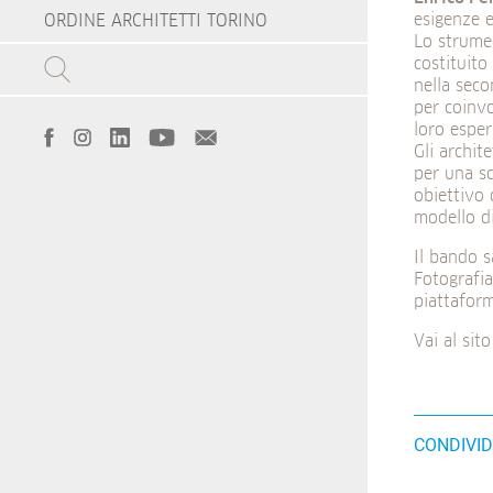
esigenze e
ORDINE ARCHITETTI TORINO
Lo strume
costituito
nella seco
per coinvo
loro esper
Gli archit
per una sc
obiettivo 
modello di
Il bando s
Fotografia
piattafor
Vai al sit
CONDIVID