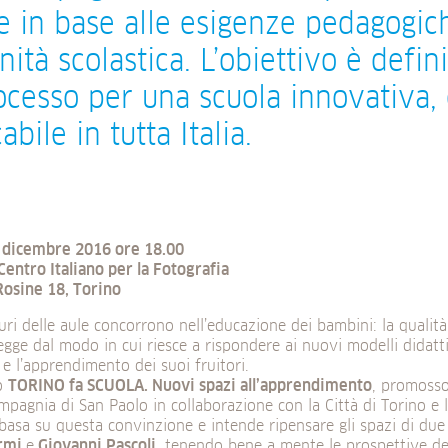
e in base alle esigenze pedagogic
ità scolastica. L’obiettivo è defi
ocesso per una scuola innovativa,
abile in tutta Italia.
 dicembre 2016 ore 18.00
entro Italiano per la Fotografia
Rosine 18, Torino
ri delle aule concorrono nell’educazione dei bambini: la qualità
 legge dal modo in cui riesce a rispondere ai nuovi modelli didattic
e l’apprendimento dei suoi fruitori.
to
TORINO fa SCUOLA. Nuovi spazi all’apprendimento
, promosso
mpagnia di San Paolo in collaborazione con la Città di Torino e 
 basa su questa convinzione e intende ripensare gli spazi di due 
ermi
e
Giovanni Pascoli
, tenendo bene a mente le prospettive d