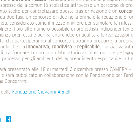
spresse dalla comunità scolastica attraverso un percorso di pro
nto scelto per concretizzare questa trasformazione è un
concor
 da due fasi, un concorso di idee nella prima e la redazione di 
nda, considerato come il mezzo migliore per stimolare la riflession
lgere il più alto numero possibile di progettisti indipendentemen
ienza pregressa e per garantire idee di qualità alle realizzazioni.
etti che parteciperanno al concorso potranno proporre la propri
uola che sia
innovativa
,
condivisa
e
replicabile
; l’iniziativa in
di trasformare Torino in un laboratorio architettonico e pedag
 processo per gli ambienti dell’apprendimento esportabile in tut
arà presentato alle 18 di martedì 6 dicembre presso CAMERA – C
 e sarà pubblicato in collaborazione con la Fondazione per l’arch
ma Concorrimi.
o della
Fondazione Giovanni Agnelli
I