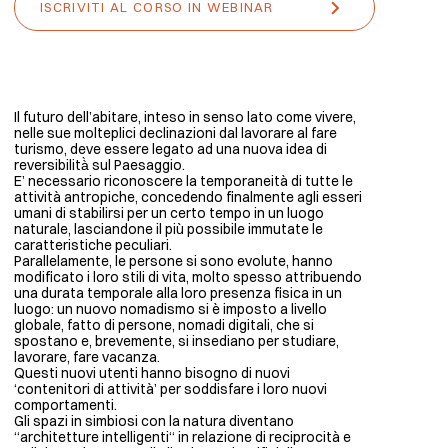
ISCRIVITI AL CORSO IN WEBINAR
Il futuro dell’abitare, inteso in senso lato come vivere,
nelle sue molteplici declinazioni dal lavorare al fare
turismo, deve essere legato ad una nuova idea di
reversibilità̀ sul Paesaggio.
E’ necessario riconoscere la temporaneità di tutte le
attività antropiche, concedendo finalmente agli esseri
umani di stabilirsi per un certo tempo in un luogo
naturale, lasciandone il più possibile immutate le
caratteristiche peculiari.
Parallelamente, le persone si sono evolute, hanno
modificato i loro stili di vita, molto spesso attribuendo
una durata temporale alla loro presenza fisica in un
luogo: un nuovo nomadismo si è imposto a livello
globale, fatto di persone, nomadi digitali, che si
spostano e, brevemente, si insediano per studiare,
lavorare, fare vacanza.
Questi nuovi utenti hanno bisogno di nuovi
‘contenitori di attività’ per soddisfare i loro nuovi
comportamenti.
Gli spazi in simbiosi con la natura diventano
“architetture intelligenti“ in relazione di reciprocità e