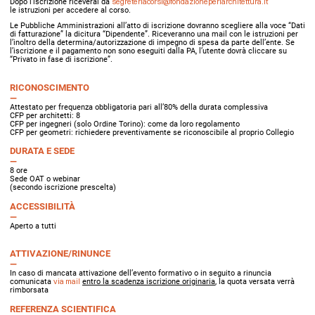
Dopo l’iscrizione riceverai da
segreteriacorsi@fondazioneperlarchitettura.it
le istruzioni per accedere al corso.
Le Pubbliche Amministrazioni all’atto di iscrizione dovranno scegliere alla voce “Dati
di fatturazione” la dicitura “Dipendente”. Riceveranno una mail con le istruzioni per
l’inoltro della determina/autorizzazione di impegno di spesa da parte dell’ente. Se
l’iscrizione e il pagamento non sono eseguiti dalla PA, l’utente dovrà cliccare su
“Privato in fase di iscrizione”.
RICONOSCIMENTO
Attestato per frequenza obbligatoria pari all’80% della durata complessiva
CFP per architetti: 8
CFP per ingegneri (solo Ordine Torino): come da loro regolamento
CFP per geometri: richiedere preventivamente se riconoscibile al proprio Collegio
DURATA E SEDE
8 ore
Sede OAT o webinar
(secondo iscrizione prescelta)
ACCESSIBILITÀ
Aperto a tutti
ATTIVAZIONE/RINUNCE
In caso di mancata attivazione dell’evento formativo o in seguito a rinuncia
comunicata
via mail
entro la scadenza iscrizione originaria
, la quota versata verrà
rimborsata
REFERENZA SCIENTIFICA