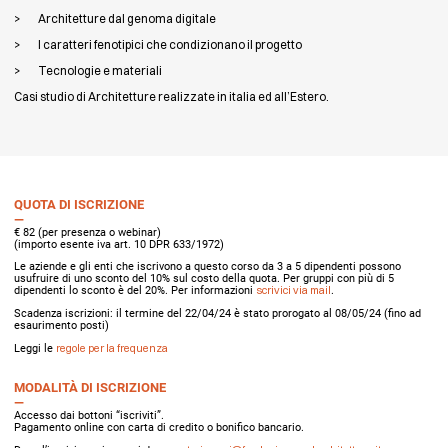
Architetture dal genoma digitale
I caratteri fenotipici che condizionano il progetto
Tecnologie e materiali
Casi studio di Architetture realizzate in italia ed all’Estero.
QUOTA DI ISCRIZIONE
€ 82 (per presenza o webinar)
(importo esente iva art. 10 DPR 633/1972)
Le aziende e gli enti che iscrivono a questo corso da 3 a 5 dipendenti possono
usufruire di uno sconto del 10% sul costo della quota. Per gruppi con più di 5
dipendenti lo sconto è del 20%. Per informazioni
scrivici via mail
.
Scadenza iscrizioni: il termine del 22/04/24 è stato prorogato al 08/05/24 (fino ad
esaurimento posti)
Leggi le
regole per la frequenza
MODALITÀ DI ISCRIZIONE
Accesso dai bottoni “iscriviti”.
Pagamento online con carta di credito o bonifico bancario.