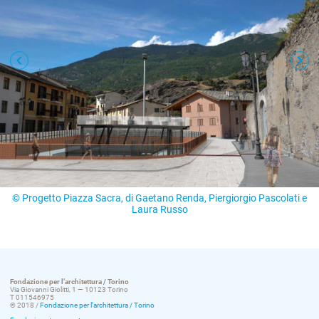
© Progetto Piazza Sacra, di Gaetano Renda, Piergiorgio Pascolati e
Laura Russo
Fondazione per l’architettura / Torino
Via Giovanni Giolitti, 1 — 10123 Torino
T 011546975
© 2018 /
Fondazione per l’architettura / Torino