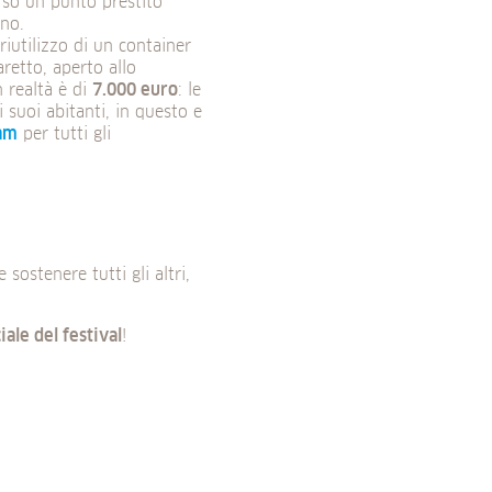
erso un punto prestito
ino.
riutilizzo di un container
aretto, aperto allo
 realtà è di
7.000 euro
: le
 suoi abitanti, in questo e
ram
per tutti gli
 sostenere tutti gli altri,
iale del festival
!