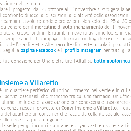
azione della strada.
iare il progetto, dal 25 ottobre al 1° novembre si svolgerà la
Se
l confronto di idee, alle iscrizioni alle attività delle associazioni
er bambini, tavole rotonde e proiezioni. Non solo: dal 25 al 30 
i da venere per il
mercatino di autofinanziamento
del 1° novemb
oluto al crowdfunding. Entrambi gli eventi avranno luogo in v
sta sempre aperta la campagna di crowdfunding che riserva ai s
 gioco dell’oca di Pietra Alta, raccolte di ricette popolari, prodott
a. Segui la
pagina Facebook
e il
profilo Instagram
per tutti gli 
la tua donazione per Una pietra tira l’Alta!! su
bottomuptorino.it
Insieme a Villaretto
 è un quartiere periferico di Torino, immerso nel verde e in cui a
 i servizi essenziali che mancano tra cui una farmacia, un uffici
 ultimo, un luogo di aggregazione per conoscersi e trascorrere 
 esigenza nasce il progetto di
Convi_Insieme a Villaretto
, il qu
nti del quartiere un container che faccia da collante sociale, acce
 alle necessità più eterogenee.
 la sede per gli incontri spontanei e organizzati e ospiterà attivit