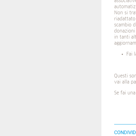
associativ
automatizz
Non si tra
riadattato
scambio di
donazioni 
in tanti al
aggiornam
Fai 
Questi son
vai alla p
Se fai una
CONDIVID