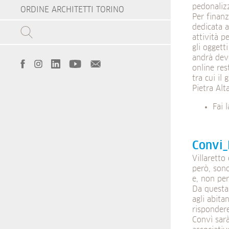
pedonalizz
ORDINE ARCHITETTI TORINO
Per finanz
dedicata a
attività p
gli oggett
andrà dev
online re
tra cui il
Pietra Alt
Fai 
Convi_
Villaretto
però, sono
e, non per
Da questa
agli abita
rispondere
Convì sarà