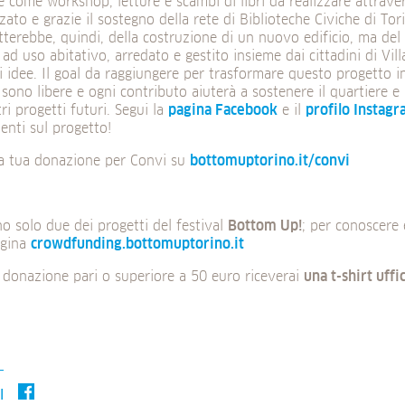
e come workshop, letture e scambi di libri da realizzare attrav
ato e grazie il sostegno della rete di Biblioteche Civiche di Tor
tterebbe, quindi, della costruzione di un nuovo edificio, ma del 
 ad uso abitativo, arredato e gestito insieme dai cittadini di Vill
 idee. Il goal da raggiungere per trasformare questo progetto in
sono libere e ogni contributo aiuterà a sostenere il quartiere e i
tri progetti futuri. Segui la
pagina Facebook
e il
profilo Instag
enti sul progetto!
la tua donazione per Convi su
bottomuptorino.it/convi
o solo due dei progetti del festival
Bottom Up!
; per conoscere e
agina
crowdfunding.bottomuptorino.it
 donazione pari o superiore a 50 euro riceverai
una t-shirt uffic
I