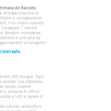
ttimana del Raccolto
 e all’organizzazione di
ottobre si raccoglieranno
re, il cui intero ricavato
ia Cavagnolo 7 mentre
uoi donatori ricompense
i dell’orto e una cena da
aggiornamenti sul progetto!
/pietraalta
bitato 400 famiglie. Tanti,
o postale, una biblioteca
del tempo insieme.
ale si propone di offrire
ssibile a tutti e capace di
à culturali, artistiche e