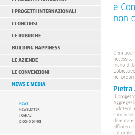
e Con
I PROGETTI INTERNAZIONALI
non c
I CONCORSI
LE RUBRICHE
BUILDING HAPPINESS
Ogni quart
necessità.
LE AZIENDE
mano di bi
L’obiettiv
LE CONVENZIONI
nei propri
NEWS E MEDIA
Pietra 
Il proget
Aggregazio
NEWS
ludoteca, 
NEWSLETTER
condivisa.
I CANALI
diventare 
DICONO DI NOI
all’intern
culturale,