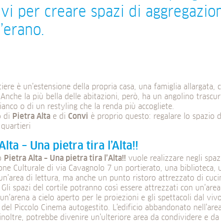
vi per creare spazi di aggregazi
’erano.
iere è un’estensione della propria casa, una famiglia allargata, c
 Anche la più bella delle abitazioni, però, ha un angolino trasc
anco o di un restyling che la renda più accogliete.
o di
Pietra Alta
e di
Convi
è proprio questo: regalare lo spazio 
 quartieri
Alta – Una pietra tira l’Alta!!
to
Pietra Alta – Una pietra tira l’Alta!!
vuole realizzare negli spazi
ne Culturale di via Cavagnolo 7 un portierato, una biblioteca, 
un’area di lettura, ma anche un punto ristoro attrezzato di cuci
 Gli spazi del cortile potranno così essere attrezzati con un’area
un’arena a cielo aperto per le proiezioni e gli spettacoli dal vi
o del Piccolo Cinema autogestito. L’edificio abbandonato nell’are
 inoltre, potrebbe divenire un’ulteriore area da condividere e da 