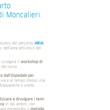
arto
di Moncalieri.
deutico del percorso
ARIA:
, dell’area attività e del
i svolgerà il
workshop di
 del corso.
co dall’Ospedale per
tiva e al tempo stesso una
trasparente e snello,
lizzare e divulgare i temi
ica
in tali ambiti, con
 sarà presentato il
metodo