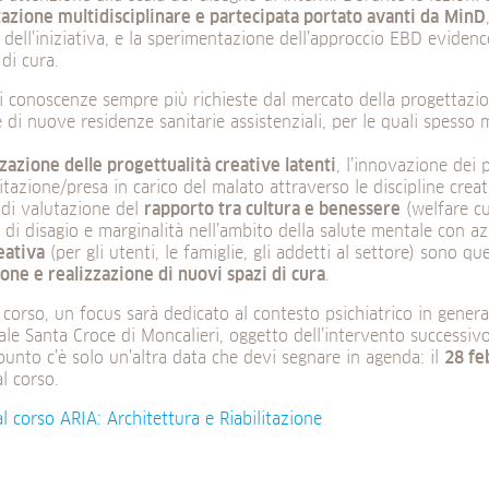
azione multidisciplinare e partecipata portato avanti da
MinD
dell’iniziativa, e la sperimentazione dell’approccio EBD eviden
 di cura.
di conoscenze sempre più richieste dal mercato della progettazio
e di nuove residenze sanitarie assistenziali, per le quali spes
.
zazione delle progettualità creative latenti
, l’innovazione dei 
litazione/presa in carico del malato attraverso le discipline creat
 di valutazione del
rapporto tra cultura e benessere
(welfare cul
 di disagio e marginalità nell’ambito della salute mentale con az
eativa
(per gli utenti, le famiglie, gli addetti al settore) sono que
one e realizzazione di nuovi spazi di cura
.
 corso, un focus sarà dedicato al contesto psichiatrico in general
ale Santa Croce di Moncalieri, oggetto dell’intervento successivo
unto c’è solo un’altra data che devi segnare in agenda: il
28 fe
al corso.
al corso ARIA: Architettura e Riabilitazione