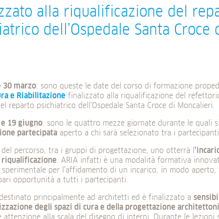
izzato alla riqualificazione del rep
iatrico dell’Ospedale Santa Croce 
 e 30 marzo
: sono queste le date del corso di formazione prope
ra e Riabilitazione
finalizzato alla riqualificazione del refettorio
el reparto psichiatrico dell’Ospedale Santa Croce di Moncalieri.
8 e 19 giugno
: sono le quattro mezze giornate durante le quali s
ione partecipata
aperto a chi sarà selezionato tra i partecipanti
e del percorso, tra i gruppi di progettazione, uno otterrà l
’incari
 riqualificazione
. ARIA infatti è una modalità formativa innova
sperimentale per l’affidamento di un incarico, in modo aperto, 
ari opportunità a tutti i partecipanti.
 destinato principalmente ad architetti ed è finalizzato a
sensibi
zzazione degli spazi di cura e della progettazione architetton
e attenzione alla scala del disegno di interni. Durante le lezioni