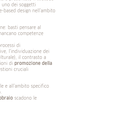
, uno dei soggetti
ce-based design nell’ambito
ne: basti pensare al
so mancano competenze
processi di
ive, l’individuazione dei
turale), il contrasto a
ioni di
promozione della
stioni cruciali
e e all’ambito specifico
.
bbraio
scadono le