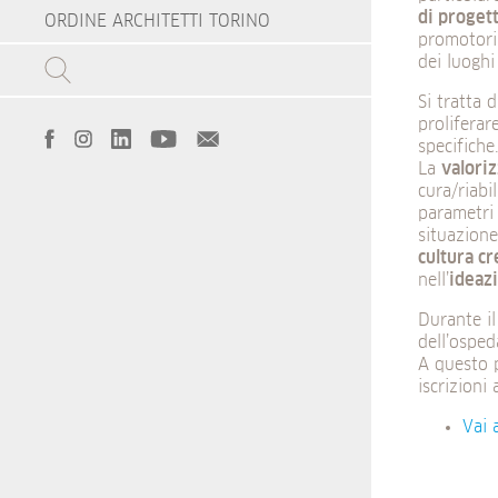
di progett
ORDINE ARCHITETTI TORINO
promotori 
dei luoghi
Si tratta 
proliferar
specifiche
La
valoriz
cura/riabi
parametri
situazione
cultura cr
nell’
ideazi
Durante il
dell’osped
A questo p
iscrizioni 
Vai 