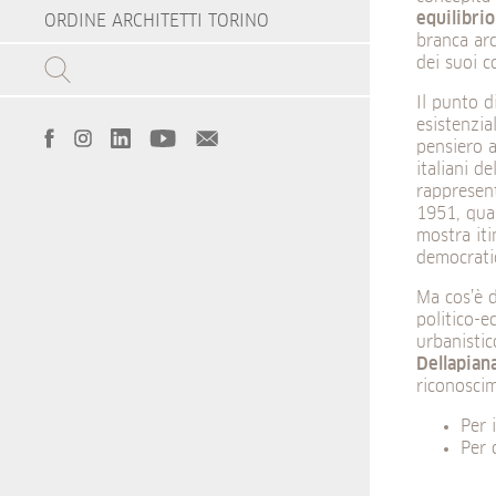
equilibri
ORDINE ARCHITETTI TORINO
branca arc
dei suoi co
Il punto d
esistenzia
pensiero a
italiani d
rappresent
1951, qua
mostra iti
democrati
Ma cos’è d
politico-e
urbanisti
Dellapian
riconosci
Per 
Per 