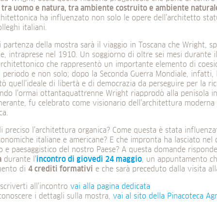
o tra uomo e natura, tra ambiente costruito e ambiente natural
hitettonica ha influenzato non solo le opere dell’architetto sta
lleghi italiani.
i partenza della mostra sarà il viaggio in Toscana che Wright, sp
le, intraprese nel 1910. Un soggiorno di oltre sei mesi durante i
rchitettonico che rappresentò un importante elemento di coesio
el periodo e non solo; dopo la Seconda Guerra Mondiale, infatti, 
ò quell’ideale di libertà e di democrazia da perseguire per la ri
ndo l’ormai ottantaquattrenne Wright riapprodò alla penisola i
nerante, fu celebrato come visionario dell’architettura moderna e
ca.
i preciso l’architettura organica? Come questa è stata influenza
conomiche italiane e americane? E che impronta ha lasciato nel d
co e paesaggistico del nostro Paese? A questa domande risponder
a
durante l’
incontro di giovedì 24 maggio
, un appuntamento ch
mento di
4 crediti formativi
e che sarà preceduto dalla visita al
iscriverti all’incontro
vai alla pagina dedicata
conoscere i dettagli sulla mostra,
vai al sito della Pinacoteca Agn