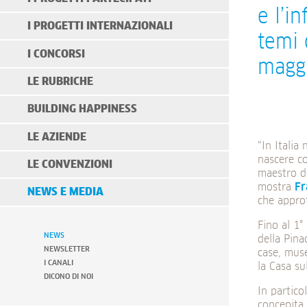
e l’i
I PROGETTI INTERNAZIONALI
temi 
I CONCORSI
maggi
LE RUBRICHE
BUILDING HAPPINESS
LE AZIENDE
“In Italia
nascere co
LE CONVENZIONI
maestro d
mostra
Fr
NEWS E MEDIA
che appro
Fino al 1°
NEWS
della Pina
NEWSLETTER
case, muse
I CANALI
la Casa su
DICONO DI NOI
In particol
concepita 