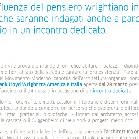
nfluenza del pensiero wrightiano in I
che saranno indagati anche a paro
o in un incontro dedicato.
 non vi è prova più grande di un felice abitare. I palazzi, i dipin
me fiori al lato della strada e cantare la loro esistenza”. Parola
el Movimento Moderno, capofila dell’architettura organica, non
ank Lloyd Wright tra America e Italia
aperta
dal 28 marzo
pres
fondiremo il 24 maggio in occasione di un
incontro dedicato
.
 luglio, fotografie, oggetti, cataloghi, litografie e disegni origina
coteca andando a comporre un percorso che esplorerà le different
i, uffici, grattacieli, biblioteche… – firmati dall’architetto, acc
lla cascata o il Guggenheim di New York a progetti meno noti.
are, a finire sotto la lente dell’esposizione sarà l’
architettura o
da Wright, ossia quella filosofia progettuale che pone al centro