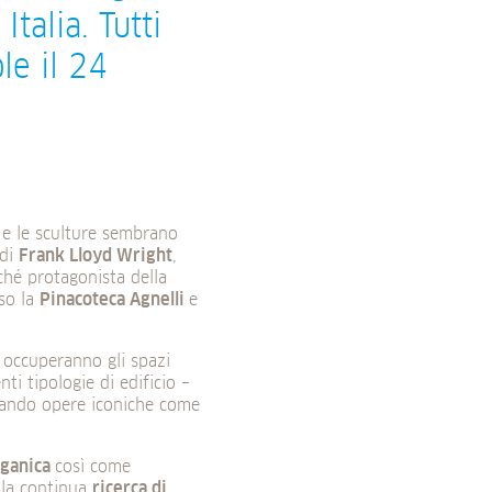
talia. Tutti
le il 24
ti e le sculture sembrano
 di
Frank Lloyd Wright
,
ché protagonista della
so la
Pinacoteca Agnelli
e
li occuperanno gli spazi
i tipologie di edificio –
ostando opere iconiche come
rganica
così come
 la continua
ricerca di