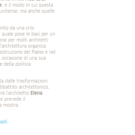
e
, e il modo in cui questa
tunitense, ma anche quelle
into da una crisi
l quale pose le basi per un
ne per molti architetti
l’architettura organica
costruzione del Paese e nel
n occasione di una sua
 della politica
ta dalle trasformazioni
ibattito architettonico,
à l’architetto
Elena
e prevede il
la mostra.
elli