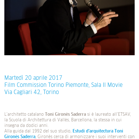
Martedì 20 aprile 2017
Film Commission Torino Piemonte, Sala Il Movie
Via Cagliari 42, Torino
L’architetto catalano
Toni Gironès Saderra
si è laureato all’ETSAV,
la Scuola di Architettura di Vallès, Barcellona, la stessa in cui
insegna da dodici anni.
Alla guida dal 1992 del suo studio,
Estudi d’arquitectura Toni
Gironès Saderra
, Gironès cerca di armonizzare i suoi interventi con