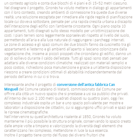
un contesto agricolo e conta due blocchi di 4 piani e di 15×52 metri ciascuno.
Nel disegnare il progetto, Gironès ha voluto mettere in dialogo gli appartamenti
con il loro contesto, creando ambienti di connessione tra queste due diverse
realtà; una soluzione escogitata per rimediare alle rigide regole di pianificazione
locale cui doveva sottostare, pensate per una rapida crescita urbana a discapito
dell’interazione degli edifici con l’ambiente circostante. Ogni piano ospita 10
appartamenti, tutti disegnati sullo stesso modello per un’ottimizzazione dei
costi. I piani terreni sono leggermente sopraelevati rispetto al livello del suolo,
permettendo all’aria e alla luce naturale di raggiungere i parcheggi interrati.
Le zone di accesso e gli spazi comuni dei due blocchi fanno da cuscinetto tra gli
appartamenti e l’esterno e gli ambienti all’aperto si lasciano colonizzare dalla
vegetazione che, insieme ai piccoli pioppeti che circondano gli edifici, danno un
po’ di sollievo durante il caldo dell’estate. Tutti gli spazi sono stati pensati per
adattarsi alle diverse condizioni climatiche: realizzati con materiali semplici e
poco costosi, richiedono poca manutenzione e grazie a un’attenta disposizione
riescono a creare condizioni ottimali di abitabilità indipendentemente dal
periodo dell’anno in cui ci si trova.
Interessante anche il progetto di
conversione dell’antica fabbrica Can
Minguell
del Comune catalano di Matarò, commissionato dal Comune per
offrire alla città un nuovo spazio che si prestasse a usi sia pubblici che privati.
All’interno dei suoi 2.100 metri quadrati disposti su quattro piani, oggi l’ex
complesso industriale ospita un bar e uno spazio polivalente per mostre e
laboratori a disposizione dei cittadini, cui si aggiungono uffici privati e spazi per
le riprese cinematografiche.
Nell’intervenire su quest’architettura risalente al 1850, Gironès ha voluto
mantenerne il più possibile la struttura originale, conservando lo spazio creato
dalle ampie volte a timpano e valorizzando la diversità degli elementi che
caratterizzano l’ex complesso, mettendone in luce la sua essenza.
Inoltre il progetto tiene conto del flusso dei diversi fruitori che