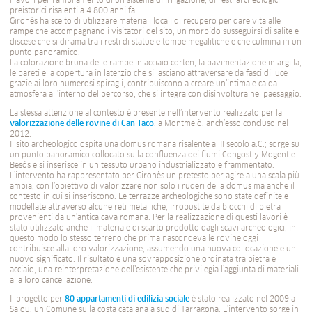
i lavori per l’ampliamento di un sistema di irrigazione, di resti archeologici
preistorici risalenti a 4.800 anni fa.
Gironès ha scelto di utilizzare materiali locali di recupero per dare vita alle
rampe che accompagnano i visitatori del sito, un morbido susseguirsi di salite e
discese che si dirama tra i resti di statue e tombe megalitiche e che culmina in un
punto panoramico.
La colorazione bruna delle rampe in acciaio corten, la pavimentazione in argilla,
le pareti e la copertura in laterzio che si lasciano attraversare da fasci di luce
grazie ai loro numerosi spiragli, contribuiscono a creare un’intima e calda
atmosfera all’interno del percorso, che si integra con disinvoltura nel paesaggio.
La stessa attenzione al contesto è presente nell’intervento realizzato per la
valorizzazione delle rovine di Can Tacó
, a Montmelò, anch’esso concluso nel
2012.
Il sito archeologico ospita una domus romana risalente al II secolo a.C.; sorge su
un punto panoramico collocato sulla confluenza dei fiumi Congost y Mogent e
Besós e si inserisce in un tessuto urbano industrializzato e frammentato.
L’intervento ha rappresentato per Gironès un pretesto per agire a una scala più
ampia, con l’obiettivo di valorizzare non solo i ruderi della domus ma anche il
contesto in cui si inseriscono. Le terrazze archeologiche sono state definite e
modellate attraverso alcune reti metalliche, irrobustite da blocchi di pietra
provenienti da un’antica cava romana. Per la realizzazione di questi lavori è
stato utilizzato anche il materiale di scarto prodotto dagli scavi archeologici; in
questo modo lo stesso terreno che prima nascondeva le rovine oggi
contribuisce alla loro valorizzazione, assumendo una nuova collocazione e un
nuovo significato. Il risultato è una sovrapposizione ordinata tra pietra e
acciaio, una reinterpretazione dell’esistente che privilegia l’aggiunta di materiali
alla loro cancellazione.
Il progetto per
80 appartamenti di edilizia sociale
è stato realizzato nel 2009 a
Salou, un Comune sulla costa catalana a sud di Tarragona. L’intervento sorge in