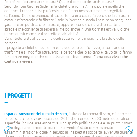
Perché noi facciamo architettura? Qual è il compito dell’architettura?
Secondo Toni Gironès Saderra l’architettura con la A maiuscola è quella che
definisce il rapporto tra più “costruzioni”, non necessariamente progettate
dall’uomo. Qualche esempio: il rapporto tra una casa e l’albero che fa ombra in
estate rinfrescando e fa filtrare il sole in inverno quando i rami sono spogli per
garantire un po’ di calore naturale; oppure il cono d’ombra di un cartello
stradale che consente di sedersi al fresco anche in una giornata estiva. Ciò che
unisce questi esempi è il concetto di
abitabilità
.
L’architettura sta all’abitabilità degli spazi come la medicina alla salute delle
persone.
Il progetto architettonico non si conclude però con l’utilizzo; al contrario si
trasforma e si modifica attraverso le persone che lo abitano e, talvolta, lo fanno
funzionare meglio anche solo attraverso il buon senso.
È una cosa viva e che
continua a vivere
.
I PROGETTI
Espacio transmisor del Túmulo de Seró
, il sito della Tomba di Seró, è il nome del
percorso archeologico-museale del 2012 che, nei suoi 3.500 metri quadrati di
superficie, include aree espositive, uno spazio polifunzionale e un punto ristoro
in cui degustare i prodotti locali. L’intervento è stato commissionato
dall’amministrazione locale in seguito all’inaspettata scoperta, avvenuta durante