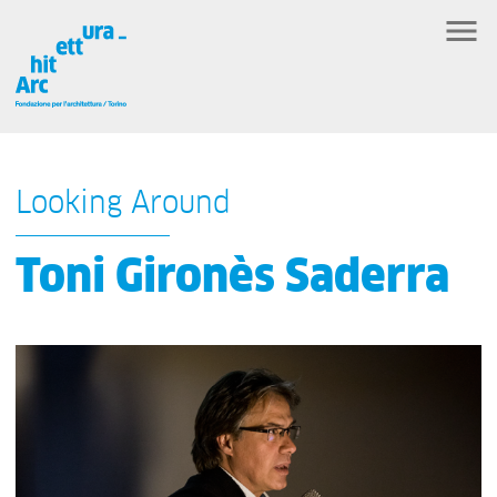
Looking Around
Toni Gironès Saderra