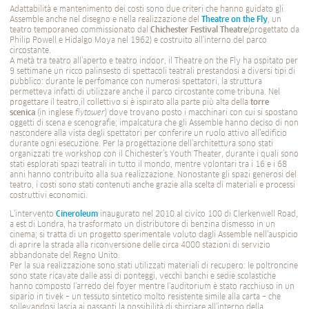
Adattabilità e mantenimento dei costi sono due criteri che hanno guidato gli
Assemble anche nel disegno e nella realizzazione del
Theatre on the Fly
, un
teatro temporaneo commissionato dal
Chichester Festival Theatre
(progettato da
Philip Powell e Hidalgo Moya nel 1962) e costruito all’interno del parco
circostante.
A metà tra teatro all’aperto e teatro indoor, il Theatre on the Fly ha ospitato per
9 settimane un ricco palinsesto di spettacoli teatrali prestandosi a diversi tipi di
pubblico: durante le perfomance con numerosi spettatori, la struttura
permetteva infatti di utilizzare anche il parco circostante come tribuna. Nel
progettare il teatro,il collettivo si è ispirato alla parte più alta della
torre
scenica
(in inglese
flytower
) dove trovano posto i macchinari con cui si spostano
oggetti di scena e scenografie; impalcatura che gli Assemble hanno deciso di non
nascondere alla vista degli spettatori per conferire un ruolo attivo all’edificio
durante ogni esecuzione. Per la progettazione dell’architettura sono stati
organizzati tre workshop con il Chichester’s Youth Theater, durante i quali sono
stati esplorati spazi teatrali in tutto il mondo, mentre volontari tra i 16 e i 68
anni hanno contribuito alla sua realizzazione. Nonostante gli spazi generosi del
teatro, i costi sono stati contenuti anche grazie alla scelta di materiali e processi
costruttivi economici.
L’intervento
Cineroleum
inaugurato nel 2010 al civico 100 di Clerkenwell Road,
a est di Londra, ha trasformato un distributore di benzina dismesso in un
cinema; si tratta di un progetto sperimentale voluto dagli Assemble nell’auspicio
di aprire la strada alla riconversione delle circa 4000 stazioni di servizio
abbandonate del Regno Unito.
Per la sua realizzazione sono stati utilizzati materiali di recupero: le poltroncine
sono state ricavate dalle assi di ponteggi, vecchi banchi e sedie scolastiche
hanno composto l’arredo del foyer mentre l’auditorium è stato racchiuso in un
sipario in tivek – un tessuto sintetico molto resistente simile alla carta – che
sollevandosi lascia ai passanti la possibilità di sbirciare all’interno della