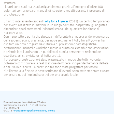
struttura.
I lavori sono stati realizzati artigianalmente grazie all’impegno di oltre 100
volontari con la guida di manuali di istruzione redatti durante il processo di
prototipazione.
Un altro interessante caso è il
Folly for a Flyover
(2011), un centro temporaneo
per eventi realizzato in mattoni in un luogo del tutto inaspettato: gli angusti e
dimenticati spazi sottostanti i viadotti stradali del quartiere londinese di
Hackney Wick.
Con il suo tetto a punta che sbucava indifferente tra i guardrail delle due corsie
della superstrada sovrastante, per nove settimane il Folly for a Flyovver ha
ospitato un ricco programma culturale di proiezioni cinematografiche,
performance, incontri e workshop messo a punto da Assemble con associazioni
e aziende locali, attirando un pubblico di 40mila persone tra residenti del
quartiere, artisti e visitatori di tutta la città.
Il processo di costruzione è stato organizzato in modo che tutti i volontari
potessero contribuire alla realizzazione dell’opera, indipendentemente dall’età
e dal livello di abilità. Le pareti inoltre sono state progettate per essere
riutilizzate: alla fine delle nove settimane di eventi, sono state smontate e usate
per creare nuovi impianti sportivi per una scuola locale.
Fondazione per l’architettura / Torino
Via Giovanni Giolitti, 1 — 10123 Torino
T 011546975
© 2018 /
Fondazione per l’architettura / Torino