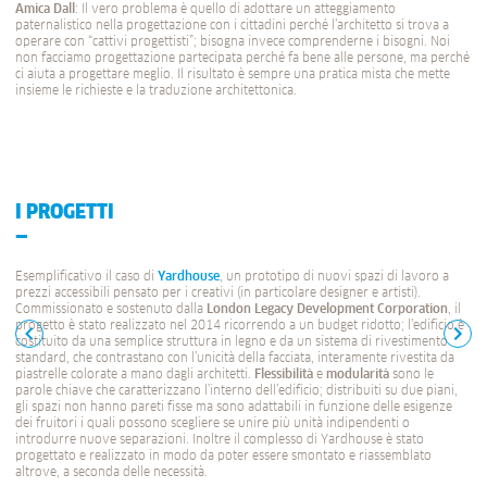
Amica Dall
: Il vero problema è quello di adottare un atteggiamento
paternalistico nella progettazione con i cittadini perché l’architetto si trova a
operare con “cattivi progettisti”; bisogna invece comprenderne i bisogni. Noi
non facciamo progettazione partecipata perché fa bene alle persone, ma perché
ci aiuta a progettare meglio. Il risultato è sempre una pratica mista che mette
insieme le richieste e la traduzione architettonica.
I PROGETTI
Esemplificativo il caso di
Yardhouse
, un prototipo di nuovi spazi di lavoro a
prezzi accessibili pensato per i creativi (in particolare designer e artisti).
Commissionato e sostenuto dalla
London Legacy Development Corporation
, il
progetto è stato realizzato nel 2014 ricorrendo a un budget ridotto; l’edificio è
costituito da una semplice struttura in legno e da un sistema di rivestimento
standard, che contrastano con l’unicità della facciata, interamente rivestita da
piastrelle colorate a mano dagli architetti.
Flessibilità
e
modularità
sono le
parole chiave che caratterizzano l’interno dell’edificio; distribuiti su due piani,
gli spazi non hanno pareti fisse ma sono adattabili in funzione delle esigenze
dei fruitori i quali possono scegliere se unire più unità indipendenti o
introdurre nuove separazioni. Inoltre il complesso di Yardhouse è stato
progettato e realizzato in modo da poter essere smontato e riassemblato
altrove, a seconda delle necessità.