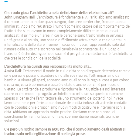
Che ruolo gioca l’architettura nella definizione delle relazioni sociali?
John Bingham Hall
: L’architettura è fondamentale. A Parigi abbiamo analizzato
il comportamento in due spazi parigini, due aree periferiche, frequentate da
immigrati. Abbiamo registrato i rumori come indicatore del comportamento dei
fruitori che si muovono in modo completamente differente nei due casi
analizzati: il primo è un area in cui le persone sono trasformate in un’unica
unità grazie al brusio, uno spazio difficilmente attraversabile che diventa un
intensificatore dello stare insieme; il secondo invece, rappresentato solo dal
rumore delle auto che scorrono nel cavalcavia soprastante, è un luogo di
transito. Ciò che distingue i due spazi è il progetto architettonico: è l’architettura
che crea le condizioni della socialità.
L’architettura ha quindi una responsabilità molto alta…
Amica Dall
: Certamente! Il modo in cui le città sono disegnate determina come e
se le persone possano accedere o no alle sue risorse. Tutti impariamo da
bambini a vivere gli spazi, apprendiamo quali sono le regole, cosa è pericoloso
e cosa no, cosa è permesso e cosa è vietato e anche per chi è permesso o
vietato. La città tende a produrre e riprodurre le ingiustizie e a noi interessa
capire in che modo il progetto architettonico influisce su queste dinamiche.
Spesso si pensa che l’architettura sia uno strumento dei potenti; noi invece
lavoriamo nelle periferie abbandonate delle città industriali a stretto contatto
con le popolazioni e proponiamo nuovi modi di costruire e interagire con la
città. Abbiamo un approccio molto pratico: facciamo cose con poco, ci
sporchiamo le mani, ci facciamo male, sperimentiamo materiali, tecniche,
soluzioni…
C’è però un rischio sempre in agguato: che il coinvolgimento degli abitanti si
traduca solo nella legittimazione di scelte già prese.