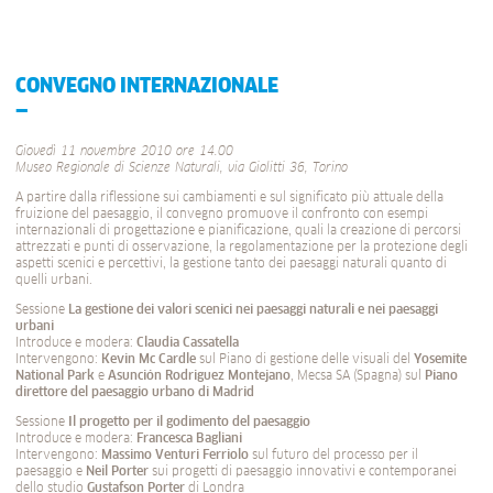
CONVEGNO INTERNAZIONALE
Giovedì 11 novembre 2010 ore 14.00
Museo Regionale di Scienze Naturali, via Giolitti 36, Torino
A partire dalla riflessione sui cambiamenti e sul significato più attuale della
fruizione del paesaggio, il convegno promuove il confronto con esempi
internazionali di progettazione e pianificazione, quali la creazione di percorsi
attrezzati e punti di osservazione, la regolamentazione per la protezione degli
aspetti scenici e percettivi, la gestione tanto dei paesaggi naturali quanto di
quelli urbani.
Sessione
La gestione dei valori scenici nei paesaggi naturali e nei paesaggi
urbani
Introduce e modera:
Claudia Cassatella
Intervengono:
Kevin Mc Cardle
sul Piano di gestione delle visuali del
Yosemite
National Park
e
Asunción Rodriguez Montejano
, Mecsa SA (Spagna) sul
Piano
direttore del paesaggio urbano di Madrid
Sessione
Il progetto per il godimento del paesaggio
Introduce e modera:
Francesca Bagliani
Intervengono:
Massimo Venturi Ferriolo
sul futuro del processo per il
paesaggio e
Neil Porter
sui progetti di paesaggio innovativi e contemporanei
dello studio
Gustafson Porter
di Londra