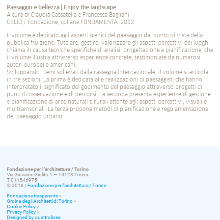
Paesaggio e bellezza | Enjoy the landscape
A cura di Claudia Cassatella e Francesca Bagliani
CELID / Fondazione, collana FONDAMENTA, 2012
Il volume è dedicato agli aspetti scenici del paesaggio dal punto di vista della
pubblica fruizione. Tutelare, gestire, valorizzare gli aspetti percettivi dei luoghi
chiama in causa tecniche specifiche di analisi, progettazione e pianificazione, che
il volume illustra attraverso esperienze concrete, testimoniate da numerosi
autori europei e americani.
Sviluppando i temi sollevati dalla rassegna internazionale, il volume si articola
in tre sezioni. La prima è dedicata alle realizzazioni di paesaggisti che hanno
interpretato il significato del godimento del paesaggio attraverso progetti di
punti di osservazione e di percorsi. La seconda presenta esperienze di gestione
e pianificazione di aree naturali e rurali attente agli aspetti percettivi, visuali e
multisensoriali. La terza propone metodi di pianificazione e regolamentazione
del paesaggio urbano.
Fondazione per l’architettura / Torino
Via Giovanni Giolitti, 1 — 10123 Torino
T 011546975
© 2018 /
Fondazione per l’architettura / Torino
Fondazione trasparente
>
Ordine degli Architetti di Torino
>
Cookie Policy
>
Privacy Policy
>
Designed by quattrolinee