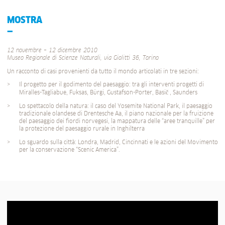
MOSTRA
12 novembre – 12 dicembre 2010
Museo Regionale di Scienze Naturali, via Giolitti 36, Torino
Un racconto di casi provenienti da tutto il mondo articolati in tre sezioni:
Il progetto per il godimento del paesaggio: tra gli interventi progetti di
Miralles-Tagliabue, Fuksas, Bürgi, Gustafson-Porter, Basič , Saunders
Lo spettacolo della natura: il caso del Yosemite National Park, il paesaggio
tradizionale olandese di Drentesche Aa, il piano nazionale per la fruizione
del paesaggio dei fiordi norvegesi, la mappatura delle “aree tranquille” per
la protezione del paesaggio rurale in Inghilterra
Lo sguardo sulla città: Londra, Madrid, Cincinnati e le azioni del Movimento
per la conservazione “Scenic America”.