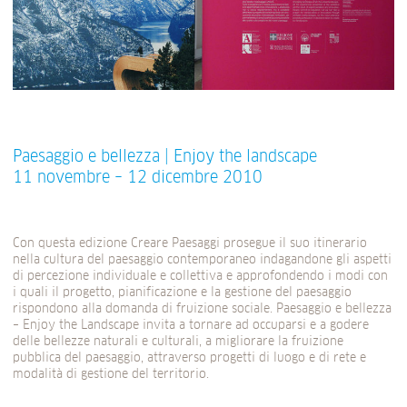
Paesaggio e bellezza | Enjoy the landscape
11 novembre – 12 dicembre 2010
Con questa edizione Creare Paesaggi prosegue il suo itinerario
nella cultura del paesaggio contemporaneo indagandone gli aspetti
di percezione individuale e collettiva e approfondendo i modi con
i quali il progetto, pianificazione e la gestione del paesaggio
rispondono alla domanda di fruizione sociale. Paesaggio e bellezza
– Enjoy the Landscape invita a tornare ad occuparsi e a godere
delle bellezze naturali e culturali, a migliorare la fruizione
pubblica del paesaggio, attraverso progetti di luogo e di rete e
modalità di gestione del territorio.