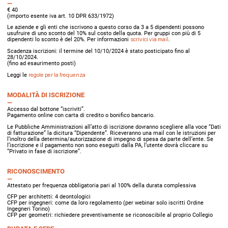
€ 40
(importo esente iva art. 10 DPR 633/1972)
Le aziende e gli enti che iscrivono a questo corso da 3 a 5 dipendenti possono
usufruire di uno sconto del 10% sul costo della quota. Per gruppi con più di 5
dipendenti lo sconto è del 20%. Per informazioni
scrivici via mail
.
Scadenza iscrizioni: il termine del 10/10/2024 è stato posticipato fino al
28/10/2024.
(fino ad esaurimento posti)
Leggi le
regole per la frequenza
MODALITÀ DI ISCRIZIONE
Accesso dal bottone “iscriviti”.
Pagamento online con carta di credito o bonifico bancario.
Le Pubbliche Amministrazioni all’atto di iscrizione dovranno scegliere alla voce “Dati
di fatturazione” la dicitura “Dipendente”. Riceveranno una mail con le istruzioni per
l’inoltro della determina/autorizzazione di impegno di spesa da parte dell’ente. Se
l’iscrizione e il pagamento non sono eseguiti dalla PA, l’utente dovrà cliccare su
“Privato in fase di iscrizione”.
RICONOSCIMENTO
Attestato per frequenza obbligatoria pari al 100% della durata complessiva
CFP per architetti: 4 deontologici
CFP per ingegneri: come da loro regolamento (per webinar solo iscritti Ordine
Ingegneri Torino)
CFP per geometri: richiedere preventivamente se riconoscibile al proprio Collegio