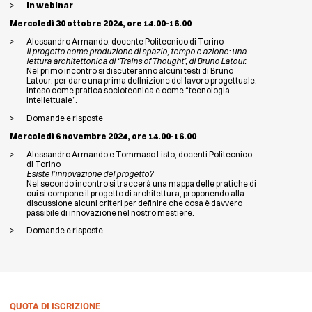
In webinar
Mercoledì 30 ottobre 2024, ore 14.00-16.00
Alessandro Armando, docente Politecnico di Torino
Il progetto come produzione di spazio, tempo e azione: una
lettura architettonica di ‘Trains of Thought’, di Bruno Latour.
Nel primo incontro si discuteranno alcuni testi di Bruno
Latour, per dare una prima definizione del lavoro progettuale,
inteso come pratica sociotecnica e come “tecnologia
intellettuale”.
Domande e risposte
Mercoledì 6 novembre 2024, ore 14.00-16.00
Alessandro Armando e Tommaso Listo, docenti Politecnico
di Torino
Esiste l’innovazione del progetto?
Nel secondo incontro si traccerà una mappa delle pratiche di
cui si compone il progetto di architettura, proponendo alla
discussione alcuni criteri per definire che cosa è davvero
passibile di innovazione nel nostro mestiere.
Domande e risposte
QUOTA DI ISCRIZIONE