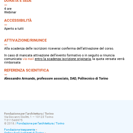
DURATA E SEDE
4 ore
Webinar
ACCESSIBILITÀ
Aperto a tutti
ATTIVAZIONE/RINUNCE
Alla scadenza delle iscrizioni riceverai conferma dell’attivazione del corso.
In caso di mancata attivazione dell’evento formativo o in seguito a rinuncia
comunicata
via mail
entro la scadenza iscrizione originaria
, la quota versata verrà
rimborsata
REFERENZA SCIENTIFICA
Alessandro Armando, professore associato, DAD, Politecnico di Torino
Fondazione per l’architettura / Torino
Via Giovanni Giolitti, 1 — 10123 Torino
T 011546975
© 2018 /
Fondazione per l’architettura / Torino
Fondazione trasparente
>
Ordine degli Architetti di Torino
>