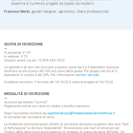
disamina di numerosi progetti sia classici sia moderni.
Francesco Merlo
, garden designer, agronomo, libero professionista
QUOTA DI ISCRIZIONE
In presenza: € 107
In webinar: € 75
(importi esenti iva art. 10 DPR 633/1972)
Le aziende e gli enti che iscrivono a questo corso da 3 a 5 dipendenti possono
usufruire di uno sconto del 10% sul costo della quota. Per gruppi con più di 5
dipendenti lo sconto è del 20%. Per informazioni
scrivici via mail
.
Scadenza iscrizioni: il termine del 10/10/22 è stato prorogato al 24/10/22
MODALITÀ DI ISCRIZIONE
Accesso dai bottoni “iscriviti”.
Pagamento online con carta di credito o bonifico bancario.
Dopo l’iscrizione riceverai da
segreteriacorsi@fondazioneperlarchitettura.it
le istruzioni per accedere al corso.
Le Pubbliche Amministrazioni all’atto di iscrizione dovranno scegliere alla voce “Dati
di fatturazione” la dicitura “Dipendente”. Riceveranno una mail le istruzioni per
l’inoltro della determina/autorizzazione di impegno di spesa da parte dell’ente. Se