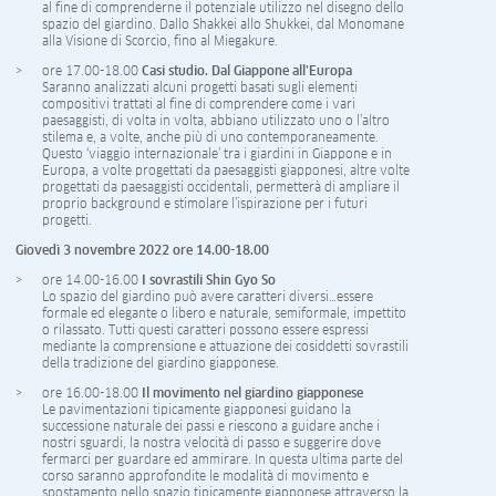
al fine di comprenderne il potenziale utilizzo nel disegno dello
spazio del giardino. Dallo Shakkei allo Shukkei, dal Monomane
alla Visione di Scorcio, fino al Miegakure.
ore 17.00-18.00
Casi studio. Dal Giappone all’Europa
Saranno analizzati alcuni progetti basati sugli elementi
compositivi trattati al fine di comprendere come i vari
paesaggisti, di volta in volta, abbiano utilizzato uno o l’altro
stilema e, a volte, anche più di uno contemporaneamente.
Questo ‘viaggio internazionale’ tra i giardini in Giappone e in
Europa, a volte progettati da paesaggisti giapponesi, altre volte
progettati da paesaggisti occidentali, permetterà di ampliare il
proprio background e stimolare l’ispirazione per i futuri
progetti.
Giovedì
3 novembre 2022 ore 14.00-18.00
ore 14.00-16.00
I sovrastili Shin Gyo So
Lo spazio del giardino può avere caratteri diversi…essere
formale ed elegante o libero e naturale, semiformale, impettito
o rilassato. Tutti questi caratteri possono essere espressi
mediante la comprensione e attuazione dei cosiddetti sovrastili
della tradizione del giardino giapponese.
ore 16.00-18.00
Il movimento nel giardino giapponese
Le pavimentazioni tipicamente giapponesi guidano la
successione naturale dei passi e riescono a guidare anche i
nostri sguardi, la nostra velocità di passo e suggerire dove
fermarci per guardare ed ammirare. In questa ultima parte del
corso saranno approfondite le modalità di movimento e
spostamento nello spazio tipicamente giapponese attraverso la