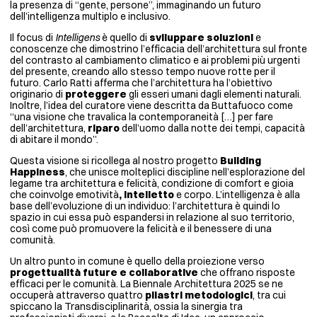
la presenza di “gente, persone”, immaginando un futuro
dell’intelligenza multiplo e inclusivo.
Il focus di
Intelligens
è quello di
sviluppare soluzioni
e
conoscenze che dimostrino l’efficacia dell’architettura sul fronte
del contrasto al cambiamento climatico e ai problemi più urgenti
del presente, creando allo stesso tempo nuove rotte per il
futuro. Carlo Ratti afferma che l’architettura ha l’obiettivo
originario di
proteggere
gli esseri umani dagli elementi naturali.
Inoltre, l’idea del curatore viene descritta da Buttafuoco come
“una visione che travalica la contemporaneità […] per fare
dell’architettura,
riparo
dell’uomo dalla notte dei tempi, capacità
di abitare il mondo”.
Questa visione si ricollega al nostro progetto
Building
Happiness
, che unisce molteplici discipline nell’esplorazione del
legame tra architettura e felicità, condizione di comfort e gioia
che coinvolge emotività
, intelletto
e corpo. L’intelligenza è alla
base dell’evoluzione di un individuo: l’architettura è quindi lo
spazio in cui essa può espandersi in relazione al suo territorio,
così come può promuovere la felicità e il benessere di una
comunità.
Un altro punto in comune è quello della proiezione verso
progettualità future
e collaborative
che offrano risposte
efficaci per le comunità. La Biennale Architettura 2025 se ne
occuperà attraverso quattro
pilastri metodologici
, tra cui
spiccano la Transdisciplinarità, ossia la sinergia tra