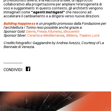
professionisti diversi, e la Raccolta di Idee, un approccio
collaborativo alla progettazione per ampliare l’eterogeneità di
voci e suggerimenti. In questo contesto, gli architetti vengono
immaginati come
“agenti mutàgeni”
che riescono ad
accelerare il cambiamento e a dirigersi verso nuove direzioni.
Building Happiness
è un progetto promosso dalla Fondazione per
l’architettura / Torino reso possibile anche grazie a:
Sponsor Gold:
Dierre
,
Fresia Alluminio
,
Idrocentro
Sponsor Silver:
Ceramica Mediterranea
,
Sikkens
,
Traiano Luce
Credits fotografici: Gaggiandre by Andrea Avezzù, Courtesy of La
Biennale di Venezia.
CONDIVIDI